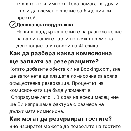
тяхната легитимност. Това помага на други
гости да вземат решение за бъдещия си
престой.
Денонощна поддръжка
Нашият поддържащ екип е на разположение
на вас и вашите гости по всяко време на
денонощието и говори на 41 езика!
Как да разбера каква комисионна
ще заплатя за резервациите?
Когато добавите обекта си на Booking.com, вие
ще започнете да плащате комисонна за всяка
осъществена резервация. Процентът на
комисионната ще бъде упоменат в
"Споразумението" . В края на всеки месец ние
ще Ви изпращаме фактура с размера на
дължимата комисиона.
Как могат да резервират гостите?
Вие избирате! Можете да позволите на гостите