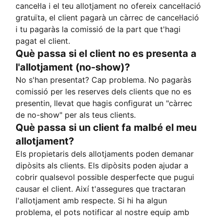
cancel·la i el teu allotjament no ofereix cancel·lació
gratuïta, el client pagarà un càrrec de cancel·lació
i tu pagaràs la comissió de la part que t'hagi
pagat el client.
Què passa si el client no es presenta a
l'allotjament (no-show)?
No s'han presentat? Cap problema. No pagaràs
comissió per les reserves dels clients que no es
presentin, llevat que hagis configurat un "càrrec
de no-show" per als teus clients.
Què passa si un client fa malbé el meu
allotjament?
Els propietaris dels allotjaments poden demanar
dipòsits als clients. Els dipòsits poden ajudar a
cobrir qualsevol possible desperfecte que pugui
causar el client. Així t'assegures que tractaran
l'allotjament amb respecte. Si hi ha algun
problema, el pots notificar al nostre equip amb