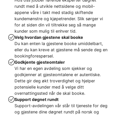
Hos oss jobber førende eksperter døgnet
rundt med å utvikle nettsidene og mobil-
appene våre i takt med stadig skiftende
kundemønstre og kjøpetrender. Slik sørger vi
for at siden din vil tiltrekke seg så mange
kunder som mulig til enhver tid.
Velg hvordan gjestene skal booke
Du kan enten la gjestene booke umiddelbart,
eller du kan kreve at gjestene må sende deg en
bookingforespørsel.
Godkjente gjesteomtaler
Vi har en egen avdeling som sjekker og
godkjenner at gjesteomtalene er autentiske.
Dette gir deg økt troverdighet og hjelper
potensielle kunder med å velge ditt
overnattingssted når de skal booke.
Support døgnet rundt
Support-avdelingen vår står til tjeneste for deg
og gjestene dine døgnet rundt på norsk og