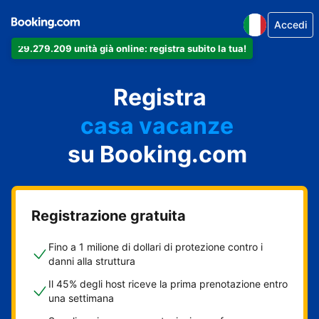
Accedi
29.279.209 unità già online: registra subito la tua!
il tuo appartamento
il tuo hotel
Registra
casa vacanze
la tua guest house
su Booking.com
il tuo B&B
Registrazione gratuita
Fino a 1 milione di dollari di protezione contro i
danni alla struttura
Il 45% degli host riceve la prima prenotazione entro
una settimana