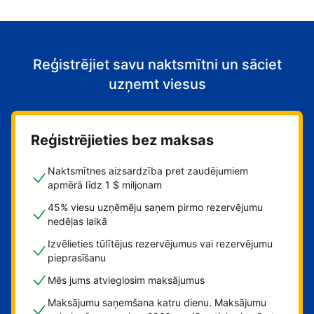
Reģistrējiet savu naktsmītni un sāciet
uzņemt viesus
Reģistrējieties bez maksas
Naktsmītnes aizsardzība pret zaudējumiem
apmērā līdz 1 $ miljonam
45% viesu uzņēmēju saņem pirmo rezervējumu
nedēļas laikā
Izvēlieties tūlītējus rezervējumus vai rezervējumu
pieprasīšanu
Mēs jums atvieglosim maksājumus
Maksājumu saņemšana katru dienu. Maksājumu