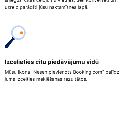
snieguši citās ceļojumu vietnēs, tiek konvertēti un
uzreiz parādīti jūsu naktsmītnes lapā.
Izcelieties citu piedāvājumu vidū
Mūsu ikona “Nesen pievienots Booking.com” palīdz
jums izcelties meklēšanas rezultātos.
Sākt jau šodien