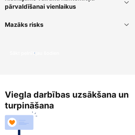
pārvaldīšanai vienlaikus
Mazāks risks
Sākt pelnīt jau šodien
Viegla darbības uzsākšana un
turpināšana