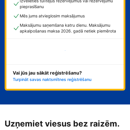
Izvēlieties tūlītējus rezervējumus vai rezervējumu
pieprasīšanu
Mēs jums atvieglosim maksājumus
Maksājumu saņemšana katru dienu. Maksājumu
apkalpošanas maksa 2026. gadā netiek piemērota
Sāciet tūlīt!
Vai jūs jau sākāt reģistrēšanu?
Turpināt savas naktsmītnes reģistrēšanu
Uzņemiet viesus bez raizēm.