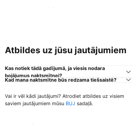
Pievienoties citiem viesu uzņēmējiem
Atbildes uz jūsu jautājumiem
Kas notiek tādā gadījumā, ja viesis nodara
bojājumus naktsmītnei?
Kad mana naktsmītne būs redzama tiešsaistē?
Vai ir vēl kādi jautājumi? Atrodiet atbildes uz visiem
saviem jautājumiem mūsu
BUJ
sadaļā.
Sākt uzņemt viesus