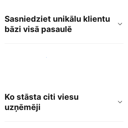
Sasniedziet unikālu klientu
bāzi visā pasaulē
Sasniegt jaunus viesus jau šodien
Ko stāsta citi viesu
uzņēmēji