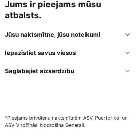
Jums ir pieejams mūsu
atbalsts.
Jūsu naktsmītne, jūsu noteikumi
Iepazīstiet savus viesus
Saglabājiet aizsardzību
Izvietot piedāvājumu mūsu platformā
*Pieejams brīvdienu naktsmītnēm ASV, Puertoriko, un
ASV Virdžīnās. Nodrošina Generali.