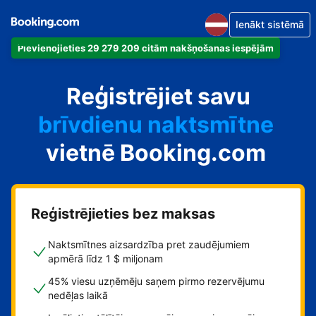
Ienākt sistēmā
Pievienojieties 29 279 209 citām nakšņošanas iespējām
dzīvokli
Reģistrējiet savu
viesnīcu
brīvdienu naktsmītne
vietnē Booking.com
viesu namu
pansiju
Reģistrējieties bez maksas
Naktsmītnes aizsardzība pret zaudējumiem
apmērā līdz 1 $ miljonam
45% viesu uzņēmēju saņem pirmo rezervējumu
nedēļas laikā