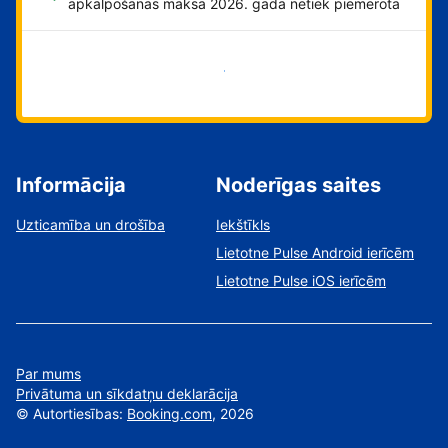
apkalpošanas maksa 2026. gadā netiek piemērota
Sāciet tūlīt!
Informācija
Noderīgas saites
Uzticamība un drošība
Iekštīkls
Lietotne Pulse Android ierīcēm
Lietotne Pulse iOS ierīcēm
Par mums
Privātuma un sīkdatņu deklarācija
©
Autortiesības:
Booking.com
, 2026