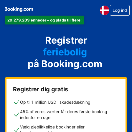
Log ind
29.279.209 enheder – og plads til flere!
din lejlighed
Registrer
dit hotel
feriebolig
på Booking.com
dit pensionat
dit bed & breakfast
Registrer dig gratis
Op til 1 million USD i skadesdækning
45% af vores værter får deres første booking
indenfor en uge
Vælg øjeblikkelige bookinger eller