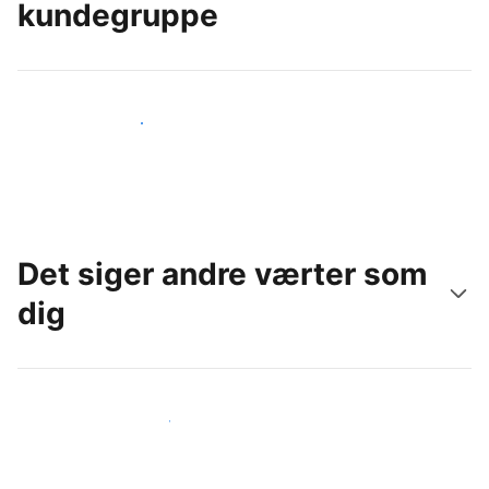
kundegruppe
Nå ud til nye gæster i dag
Det siger andre værter som
dig
Slut dig til andre værter som dig