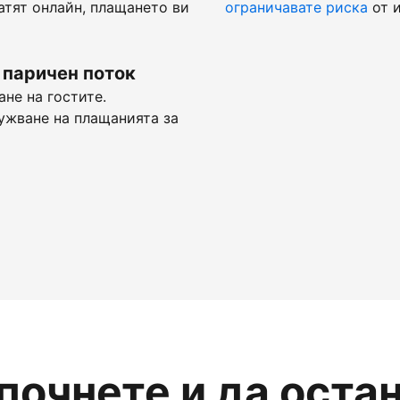
атят онлайн, плащането ви
ограничавате риска
от и
 паричен поток
не на гостите.
ужване на плащанията за
апочнете и да оста