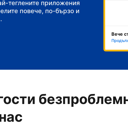
акуска
най-теглените приложения
челите повече, по-бързо и
.
Вече с
Продълж
гости безпроблемн
 нас