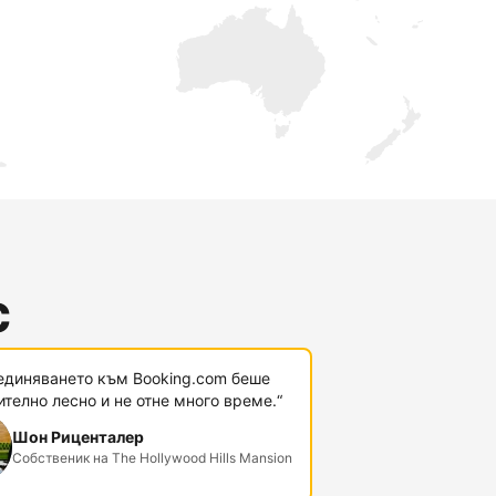
с
единяването към Booking.com беше
телно лесно и не отне много време.“
Шон Риценталер
Собственик на The Hollywood Hills Mansion