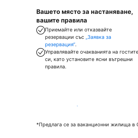
Вашето място за настаняване,
вашите правила
Приемайте или отказвайте
резервации със
„Заявка за
резервация“
.
Управлявайте очакванията на гостит
си, като установите ясни вътрешни
правила.
Посрещайте гости с нас днес
*Предлага се за ваканционни жилища в 