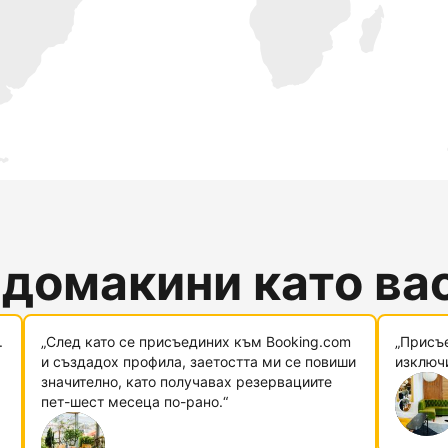
 домакини като ва
.
„След като се присъединих към Booking.com
„Присъ
и създадох профила, заетостта ми се повиши
изключи
значително, като получавах резервациите
пет-шест месеца по-рано.“