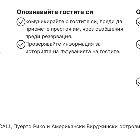
Опознавайте гостите си
О
Комуникирайте с гостите си, преди да
приемете престоя им, чрез съобщения
преди резервация.
Проверявайте информация за
историята на пътуванията на гостите.
е
САЩ, Пуерто Рико и Американски Вирджински острови. 