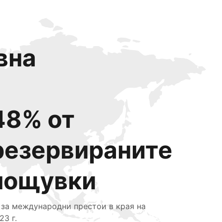
вна
48% от
резервираните
нощувки
 за международни престои в края на
23 г.