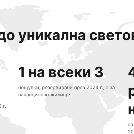
до уникална свето
1 на всеки 3
нощувки, резервирани през 2024 г., е за
ваканционно жилище.
 г.
са
20