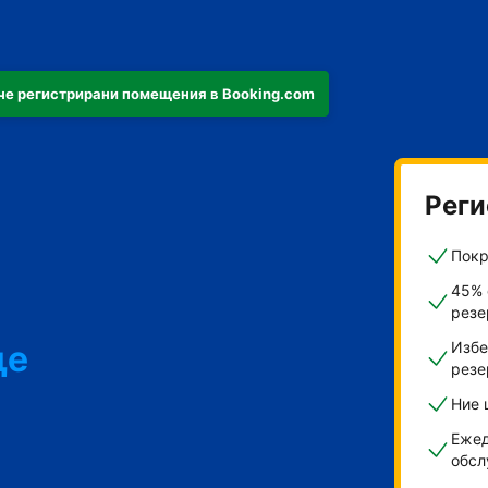
че регистрирани помещения в Booking.com
Реги
Покр
45% 
резе
ще
Избе
резе
Ние 
ти
Ежед
обсл