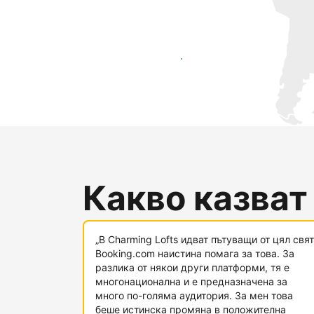
Достигнете до нови гости днес
Какво казват
„В Charming Lofts идват пътуващи от цял свят
Booking.com наистина помага за това. За
разлика от някои други платформи, тя е
многонационална и е предназначена за
много по-голяма аудитория. За мен това
беше истинска промяна в положителна