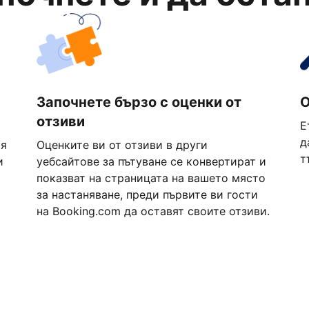
Започнете бързо с оценки от
О
отзиви
Е
д
ия
Оценките ви от отзиви в други
т
и
уебсайтове за пътуване се конвертират и
показват на страницата на вашето място
за настаняване, преди първите ви гости
на Booking.com да оставят своите отзиви.