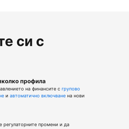
е си с
яколко профила
равлението на финансите с
групово
не
и
автоматично включване
на нови
е регулаторните промени и да