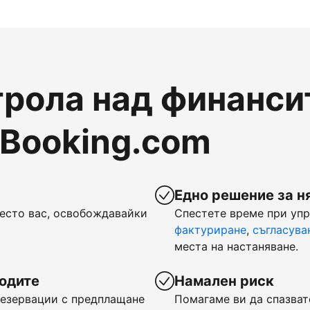
рола над финансит
 Booking.com
Едно решение за н
есто вас, освобождавайки
Спестете време при уп
фактуриране
,
съгласува
места на настаняване.
ходите
Намален риск
 резервации с предплащане
Помагаме ви да спазват