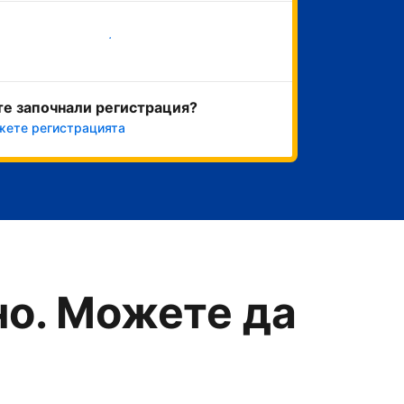
Начало
те започнали регистрация?
ете регистрацията
о. Можете да