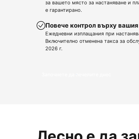
за вашето място за настаняване и пл
е гарантирано.
Повече контрол върху вашия
Ежедневни изплащания при настанява
Включително отменена такса за обсл
2026 г.
Започнете да печелите днес
Лесно е да з