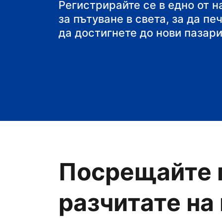
своя пансион със з
Регистрирайте се в едно от 
за пътуване в света, за да пе
да достигнете до нови пазари
Посрещайте 
разчитате на