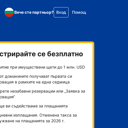
Вече сте партньор?
Вход
Помощ
стрирайте се безплатно
итие при имуществени щети до 1 млн. USD
от домакините получават първата си
рвация в рамките на една седмица
рете незабавни резервации или „Заявка за
рвация“
ще ви съдействаме за плащанията
невни изплащания. Отменена такса за
ужване на плащанията за 2026 г.