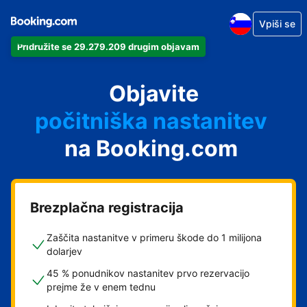
Vpiši se
Pridružite se 29.279.209 drugim objavam
svoj apartma
svoj hotel
Objavite
počitniška nastanitev
na Booking.com
svoje gostišče
svoj B&B
Brezplačna registracija
Zaščita nastanitve v primeru škode do 1 milijona
dolarjev
45 % ponudnikov nastanitev prvo rezervacijo
prejme že v enem tednu