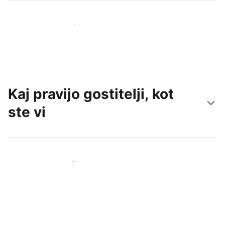
Pridobite nove goste še danes
Kaj pravijo gostitelji, kot
ste vi
Pridruži se drugim gostiteljem