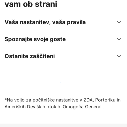
vam ob strani
Vaša nastanitev, vaša pravila
Spoznajte svoje goste
Ostanite zaščiteni
Danes ponudite nastanitev prek naše platforme
*Na voljo za počitniške nastanitve v ZDA, Portoriku in
Ameriških Deviških otokih. Omogoča Generali.