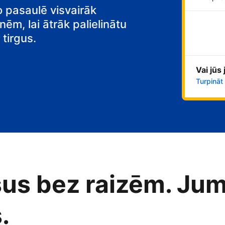
o pasaulē visvairāk
nēm, lai ātrāk palielinātu
tirgus.
Vai jūs
Turpināt
us bez raizēm. Jum
.