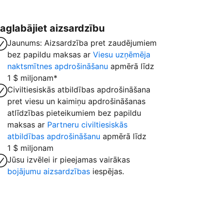
aglabājiet aizsardzību
Jaunums: Aizsardzība pret zaudējumiem
bez papildu maksas ar
Viesu uzņēmēja
naktsmītnes apdrošināšanu
apmērā līdz
1 $ miljonam*
Civiltiesiskās atbildības apdrošināšana
pret viesu un kaimiņu apdrošināšanas
atlīdzības pieteikumiem bez papildu
maksas ar
Partneru civiltiesiskās
atbildības apdrošināšanu
apmērā līdz
1 $ miljonam
Jūsu izvēlei ir pieejamas vairākas
bojājumu aizsardzības
iespējas.