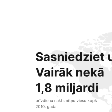
Sākt jau šodien
Sasniedziet u
Vairāk nekā
1,8 miljardi
brīvdienu naktsmītņu viesu kopš
2010. gada.