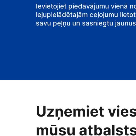
Ievietojiet piedāvājumu vienā n
lejupielādētajām ceļojumu lietot
savu peļņu un sasniegtu jaunus 
Uzņemiet vies
mūsu atbalsts