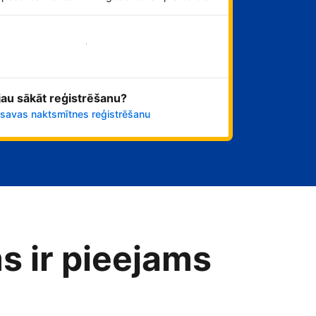
Sāciet tūlīt!
 jau sākāt reģistrēšanu?
 savas naktsmītnes reģistrēšanu
s ir pieejams