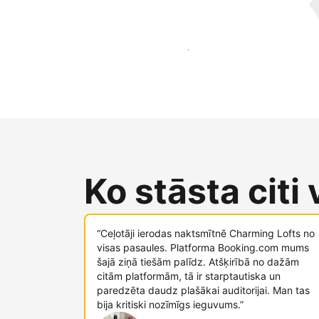
Sasniegt jaunus viesus jau šodien
Ko stāsta citi
“Ceļotāji ierodas naktsmītnē Charming Lofts no
visas pasaules. Platforma Booking.com mums
šajā ziņā tiešām palīdz. Atšķirībā no dažām
citām platformām, tā ir starptautiska un
paredzēta daudz plašākai auditorijai. Man tas
bija kritiski nozīmīgs ieguvums.”