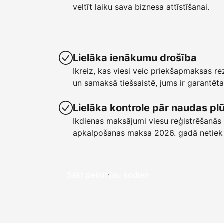
veltīt laiku sava biznesa attīstīšanai.
Lielāka ienākumu drošība
Ikreiz, kas viesi veic priekšapmaksas r
un samaksā tiešsaistē, jums ir garant
Lielāka kontrole pār naudas p
Ikdienas maksājumi viesu reģistrēšanās 
apkalpošanas maksa 2026. gadā netiek
Sākt pelnīt jau šodien