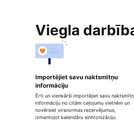
Viegla darbīb
Importējiet savu naktsmītņu
informāciju
Ērti un vienkārši importējiet savu naktsmīt
informāciju no citām ceļojumu vietnēm un
novērsiet virsnormas rezervējumus,
izmantojot kalendāru sinhronizāciju.