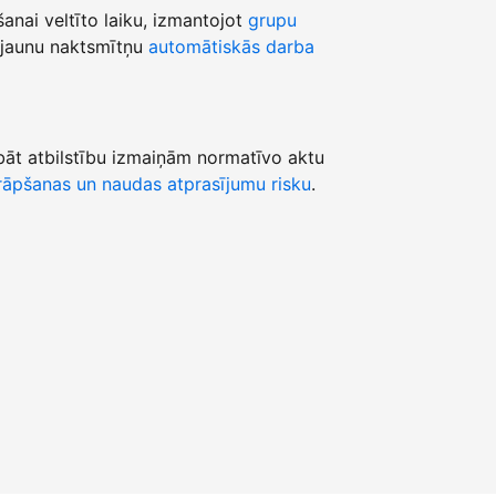
šanai veltīto laiku, izmantojot
grupu
jaunu naktsmītņu
automātiskās darba
āt atbilstību izmaiņām normatīvo aktu
āpšanas un naudas atprasījumu risku
.