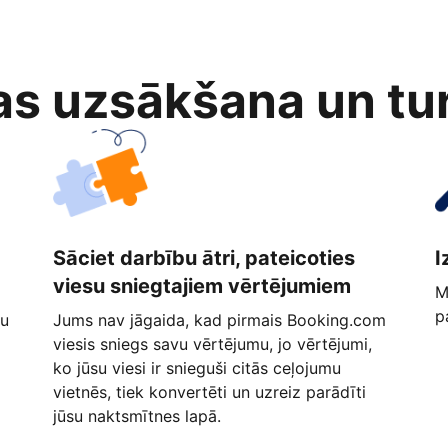
as uzsākšana un tu
Sāciet darbību ātri, pateicoties
I
viesu sniegtajiem vērtējumiem
M
p
ņu
Jums nav jāgaida, kad pirmais Booking.com
viesis sniegs savu vērtējumu, jo vērtējumi,
ko jūsu viesi ir snieguši citās ceļojumu
vietnēs, tiek konvertēti un uzreiz parādīti
jūsu naktsmītnes lapā.