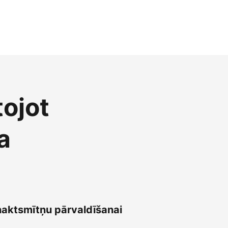
tojot
a
naktsmītņu pārvaldīšanai