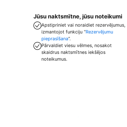
Jūsu naktsmītne, jūsu noteikumi
Apstipriniet vai noraidiet rezervējumus,
izmantojot funkciju “
Rezervējumu
pieprasīšana
”.
Pārvaldiet viesu vēlmes, nosakot
skaidrus naktsmītnes iekšējos
noteikumus.
Izvietot piedāvājumu mūsu platformā