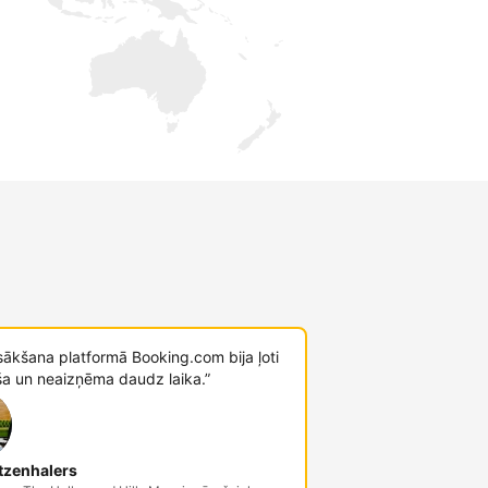
sākšana platformā Booking.com bija ļoti
ša un neaizņēma daudz laika.”
tzenhalers