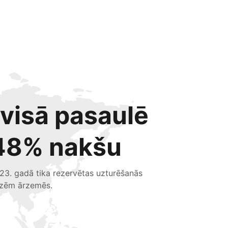
 visā pasaulē
48% nakšu
23. gadā tika rezervētas uzturēšanās
izēm ārzemēs.