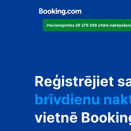
Pievienojieties 29 279 209 citām nakšņošana
dzīvokli
viesnīcu
Reģistrējiet s
brīvdienu nak
viesu namu
vietnē Booki
pansiju