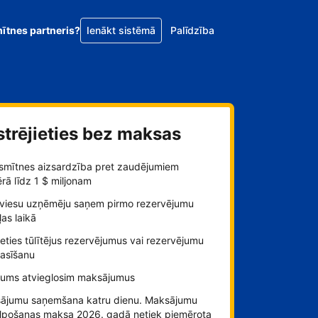
mītnes partneris?
Ienākt sistēmā
Palīdzība
strējieties bez maksas
smītnes aizsardzība pret zaudējumiem
ā līdz 1 $ miljonam
viesu uzņēmēju saņem pirmo rezervējumu
as laikā
ieties tūlītējus rezervējumus vai rezervējumu
rasīšanu
jums atvieglosim maksājumus
ājumu saņemšana katru dienu. Maksājumu
lpošanas maksa 2026. gadā netiek piemērota