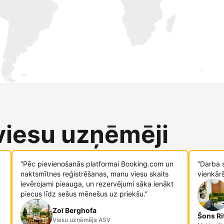
 viesu uzņēmēji
“Pēc pievienošanās platformai Booking.com un
“Darba 
naktsmītnes reģistrēšanas, manu viesu skaits
vienkār
ievērojami pieauga, un rezervējumi sāka ienākt
piecus līdz sešus mēnešus uz priekšu.”
Zoī Berghofa
Šons Ri
Viesu uzņēmēja ASV