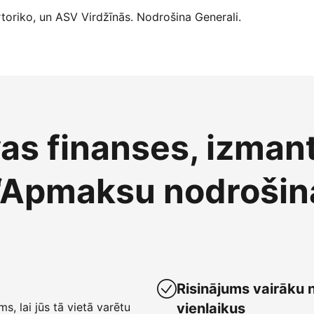
oriko, un ASV Virdžīnās. Nodrošina Generali.
vas finanses, izman
“Apmaksu nodrošin
Risinājums vairāku 
ms, lai jūs tā vietā varētu
vienlaikus