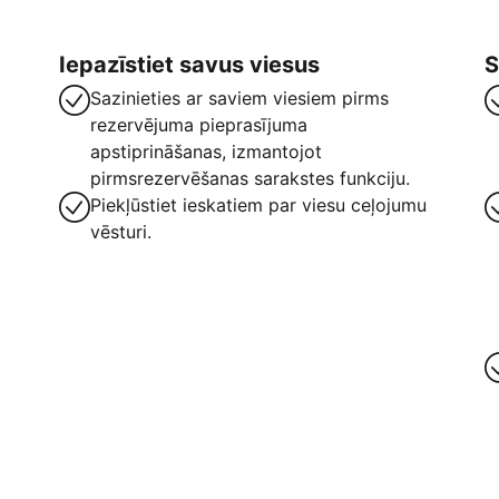
Iepazīstiet savus viesus
S
Sazinieties ar saviem viesiem pirms
rezervējuma pieprasījuma
apstiprināšanas, izmantojot
pirmsrezervēšanas sarakstes funkciju.
Piekļūstiet ieskatiem par viesu ceļojumu
vēsturi.