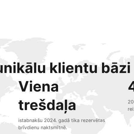
nikālu klientu bāzi
Viena
trešdaļa
20
re
istabnakšu 2024. gadā tika rezervētas
brīvdienu naktsmītnē.