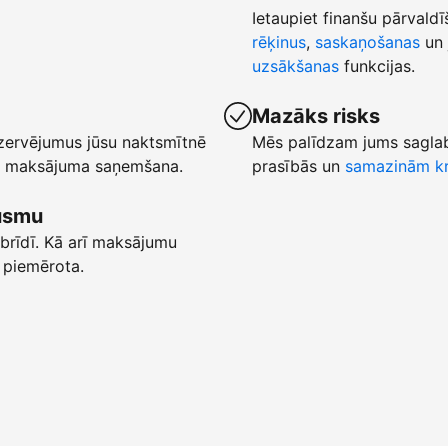
Ietaupiet finanšu pārvaldī
rēķinus
,
saskaņošanas
un 
uzsākšanas
funkcijas.
Mazāks risks
ezervējumus jūsu naktsmītnē
Mēs palīdzam jums saglab
ēta maksājuma saņemšana.
prasībās un
samazinām kr
lūsmu
brīdī. Kā arī maksājumu
 piemērota.