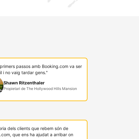
s primers passos amb Booking.com va ser
il i no vaig tardar gens."
Shawn Ritzenthaler
Propietari de The Hollywood Hills Mansion
ria dels clients que rebem són de
.com, que ens ha ajudat a arribar on