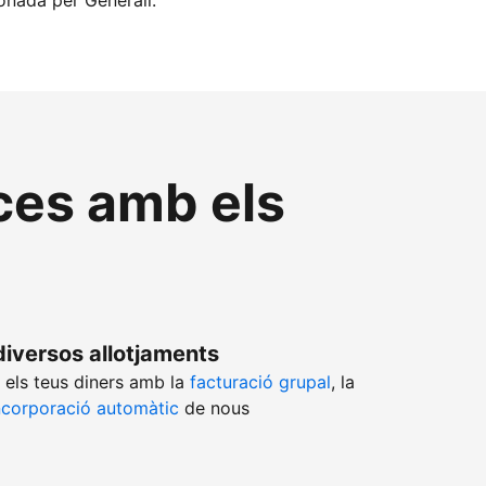
ionada per Generali.
nces amb els
diversos allotjaments
 els teus diners amb la
facturació grupal
, la
ncorporació automàtic
de nous