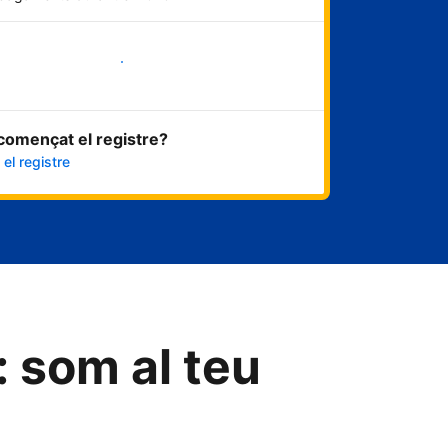
Comença ara
començat el registre?
el registre
: som al teu