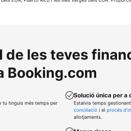
 dels EUA, Puerto Rico i les Illes Verges dels EUA. Proporc
l de les teves fina
a Booking.com
Solució única per a 
 tu tinguis més temps per
Estalvia temps gestionant
conciliació
i el
procés d'i
allotjaments.