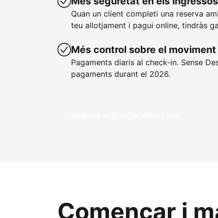
Més seguretat en els ingressos
Quan un client completi una reserva a
teu allotjament i pagui online, tindràs g
Més control sobre el moviment 
Pagaments diaris al check-in. Sense De
pagaments durant el 2026.
Comença a guanyar diners avui
Començar i ma