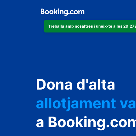
Treballa amb nosaltres i uneix-te a les 29.
un apartamen
un hotel
Dona d'alta
allotjament v
un hostal
a Booking.co
una casa rura