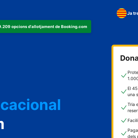
Ja tr
279.209 opcions d'allotjament de Booking.com
t
Dona'
Prote
1.00
El 45
acacional
una 
Tria 
rese
m
Facil
l
Pagam
dels