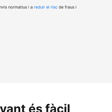
nvis normatius i a
reduir el risc
de fraus i
ant és fàcil