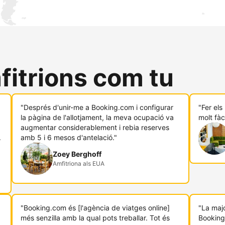
fitrions com tu
"Després d'unir-me a Booking.com i configurar
"Fer el
.
la pàgina de l'allotjament, la meva ocupació va
molt fàc
augmentar considerablement i rebia reserves
.
amb 5 i 6 mesos d'antelació."
Zoey Berghoff
Amfitriona als EUA
"Booking.com és [l'agència de viatges online]
"La majo
més senzilla amb la qual pots treballar. Tot és
Booking