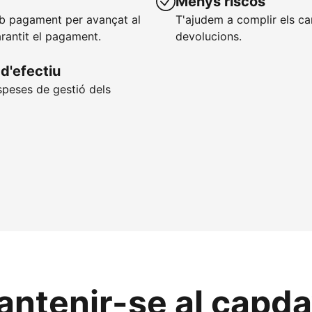
Menys riscos
mb pagament per avançat al
T'ajudem a complir els ca
arantit el pagament.
devolucions.
d'efectiu
speses de gestió dels
ntenir-se al capdav