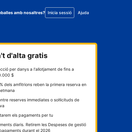
eballes amb nosaltres?
Inicia sessió
Ajuda
t d'alta gratis
cció per danys a l'allotjament de fins a
0.000 $
% dels amfitrions reben la primera reserva en
setmana
entre reserves immediates o sol·licituds de
rva
itarem els pagaments per tu
ents diaris. Retirem les Despeses de gestió
 pagaments durant el 2026