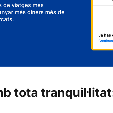
ps de viatges més
anyar més diners més de
rcats.
Ja has 
Continua 
b tota tranquil·litat