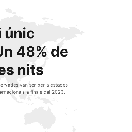
i únic
Un 48% de
les nits
servades van ser per a estades
ternacionals a finals del 2023.