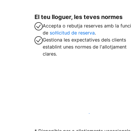
El teu lloguer, les teves normes
Accepta o rebutja reserves amb la func
de
sol·licitud de reserva
.
Gestiona les expectatives dels clients
establint unes normes de l'allotjament
clares.
Lloga l'allotjament amb nosaltres avui ma