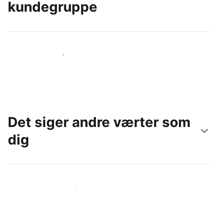
kundegruppe
Nå ud til nye gæster i dag
Det siger andre værter som
dig
Slut dig til andre værter som dig