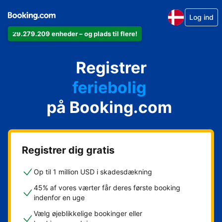
Log ind
29.279.209 enheder – og plads til flere!
din lejlighed
Registrer
dit hotel
feriebolig
på Booking.com
dit pensionat
dit bed & breakfast
Registrer dig gratis
Op til 1 million USD i skadesdækning
45% af vores værter får deres første booking
indenfor en uge
Vælg øjeblikkelige bookinger eller