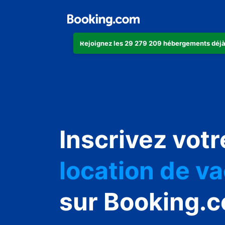
Rejoignez les 29 279 209 hébergements déjà
appartement
hôtel
Inscrivez votr
location de v
auberge de j
sur Booking.
chambre d'hô