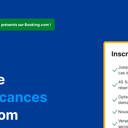
 présents sur Booking.com !
Insc
Jusqu
cas 
e
45 %
acances
réser
Optez
eunesse
dema
com
Nous 
tes
Verse
serv