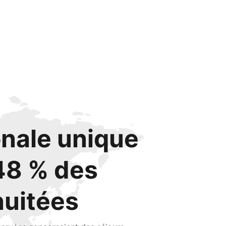
onale unique
48 % des
nuitées