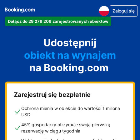
Zaloguj się
Dołącz do 29 279 209 zarejestrowanych obiektów
apartament
Udostępnij
hotel
obiekt na wynajem
na Booking.com
wakacyjny
pensjonat
obiekt B&B
Zarejestruj się bezpłatnie
Ochrona mienia w obiekcie do wartości 1 miliona
USD
45% gospodarzy otrzymuje swoją pierwszą
rezerwację w ciągu tygodnia