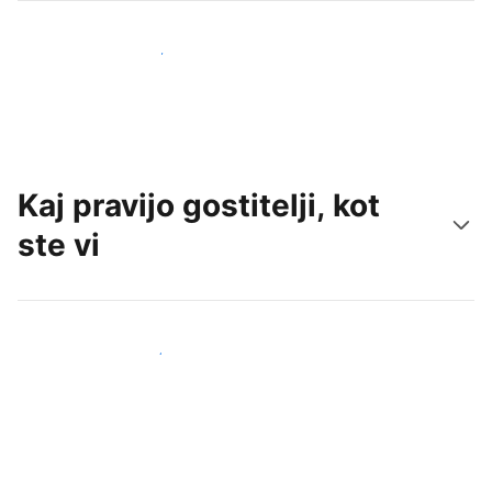
Pridobite nove goste še danes
Kaj pravijo gostitelji, kot
ste vi
Pridruži se drugim gostiteljem