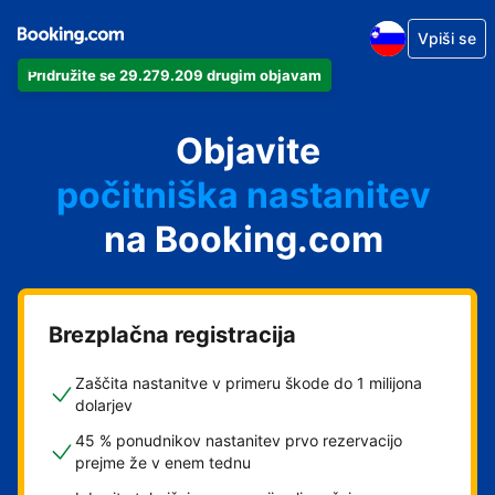
Vpiši se
Pridružite se 29.279.209 drugim objavam
svoj apartma
svoj hotel
Objavite
počitniška nastanitev
na Booking.com
svoje gostišče
svoj B&B
Brezplačna registracija
Zaščita nastanitve v primeru škode do 1 milijona
dolarjev
45 % ponudnikov nastanitev prvo rezervacijo
prejme že v enem tednu