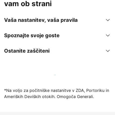
vam ob strani
Vaša nastanitev, vaša pravila
Spoznajte svoje goste
Ostanite zaščiteni
Danes ponudite nastanitev prek naše platforme
*Na voljo za počitniške nastanitve v ZDA, Portoriku in
Ameriških Deviških otokih. Omogoča Generali.