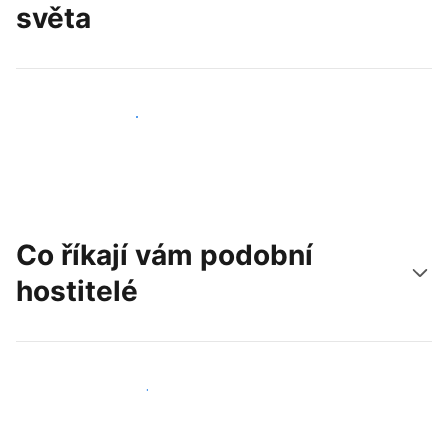
světa
Oslovit nové hosty už dnes
Co říkají vám podobní
hostitelé
Připojit se k dalším hostitelům