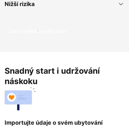
Nižší rizika
Začít vydělávat ještě dnes
Snadný start i udržování
náskoku
Importujte údaje o svém ubytování