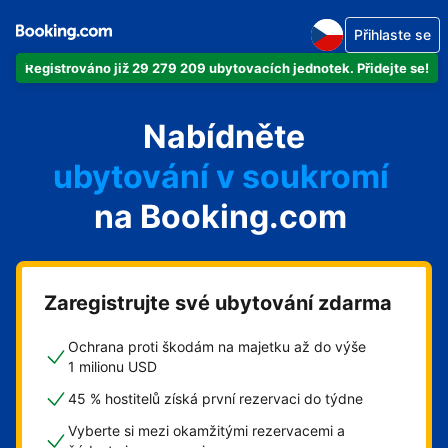
Přihlaste se
Registrováno již 29 279 209 ubytovacích jednotek. Přidejte se!
svůj byt
Nabídněte
svůj hotel
ubytování v soukromí
na Booking.com
svůj penzion
svou chatu
Zaregistrujte své ubytování zdarma
Ochrana proti škodám na majetku až do výše
1 milionu USD
45 % hostitelů získá první rezervaci do týdne
Vyberte si mezi okamžitými rezervacemi a