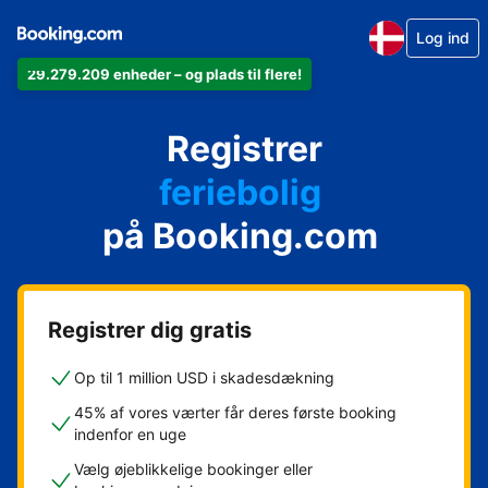
Log ind
29.279.209 enheder – og plads til flere!
din lejlighed
Registrer
dit hotel
feriebolig
på Booking.com
dit pensionat
dit bed & breakfast
Registrer dig gratis
Op til 1 million USD i skadesdækning
45% af vores værter får deres første booking
indenfor en uge
Vælg øjeblikkelige bookinger eller