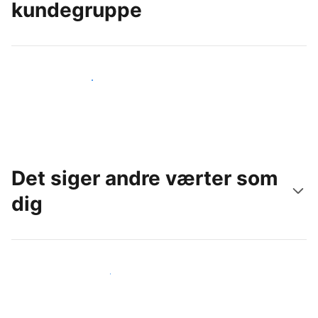
kundegruppe
Nå ud til nye gæster i dag
Det siger andre værter som
dig
Slut dig til andre værter som dig