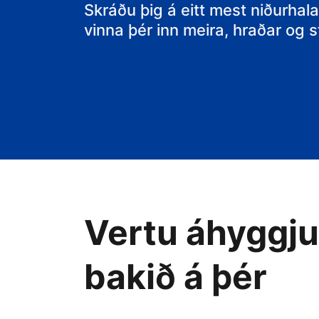
gistiheimilið þ
Skráðu þig á eitt mest niðurhala
vinna þér inn meira, hraðar og
Vertu áhyggjul
bakið á þér