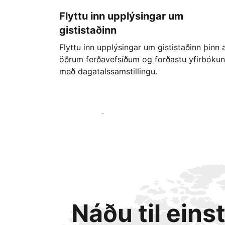
Flyttu inn upplýsingar um
gististaðinn
Flyttu inn upplýsingar um gististaðinn þinn 
öðrum ferðavefsíðum og forðastu yfirbókun
með dagatalssamstillingu.
Byrjaðu strax í dag
Náðu til eins