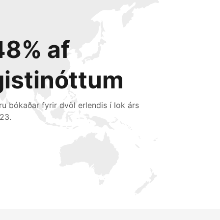
48% af
gistinóttum
ru bókaðar fyrir dvöl erlendis í lok árs
23.