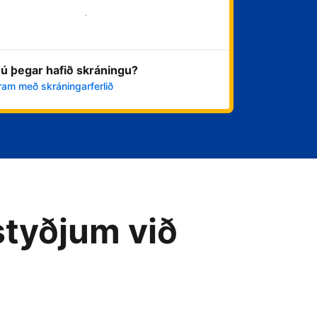
Byrja núna
ú þegar hafið skráningu?
ram með skráningarferlið
styðjum við