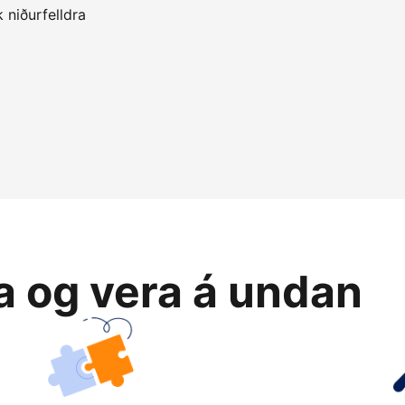
 niðurfelldra
ja og vera á undan