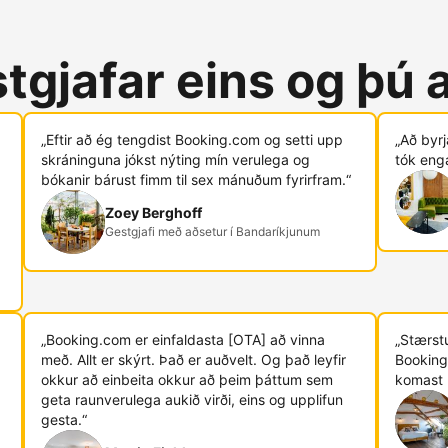
tgjafar eins og þú 
„Eftir að ég tengdist Booking.com og ​​setti upp
„Að byr
skráninguna jókst nýting mín verulega og
tók eng
bókanir bárust fimm til sex mánuðum fyrirfram.“
Zoey Berghoff
Gestgjafi með aðsetur í Bandaríkjunum
„Booking.com er einfaldasta [OTA] að vinna
„Stærstu
með. Allt er skýrt. Það er auðvelt. Og það leyfir
Booking
okkur að einbeita okkur að þeim þáttum sem
komast 
geta raunverulega aukið virði, eins og upplifun
gesta.“