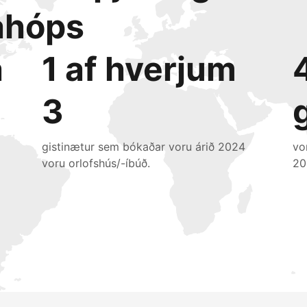
ahóps
a
1 af hverjum
3
gistinætur sem bókaðar voru árið 2024
vo
voru orlofshús/-íbúð.
20