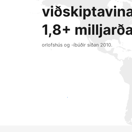
viðskiptavin
1,8+ milljarð
orlofshús og -íbúðir síðan 2010.
Náðu til nýrra gesta í dag