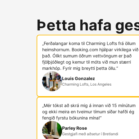
Þetta hafa ges
„Ferðalangar koma til Charming Lofts frá öllum
heimshornum. Booking.com hjálpar virkilega við
það. Ólíkt sumum öðrum vettvöngum er það
fjölþjóðlegt og kemur til móts við mun stærri
markhóp. Fyrir mig breytti þetta öllu.“
Louis Gonzalez
Charming Lofts, Los Angeles
„Mér tókst að skrá mig á innan við 15 mínútum
og ekki meira en tveimur tímum síðar hafði ég
fengið fyrstu bókunina mína!“
Parley Rose
Gestgjafi með aðsetur í Bretlandi