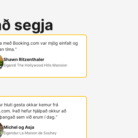
að segja
ja með Booking.com var mjög einfalt og
an tíma.“
Shawn Ritzenthaler
Eigandi The Hollywood Hills Mansion
r hluti gesta okkar kemur frá
.com. Það hefur hjálpað okkur að
þangað sem við erum í dag.“
Michel og Asja
Eigendur La Maison de Souhey