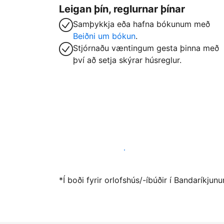
Leigan þín, reglurnar þínar
Samþykkja eða hafna bókunum með
Beiðni um bókun
.
Stjórnaðu væntingum gesta þinna með
því að setja skýrar húsreglur.
Vertu gestgjafi hjá okkur í dag
*Í boði fyrir orlofshús/-íbúðir í Bandaríkju