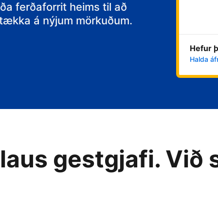
itt
ða ferðaforrit heims til að
 stækka á nýjum mörkuðum.
Hefur þ
Halda áf
aus gestgjafi. Við 