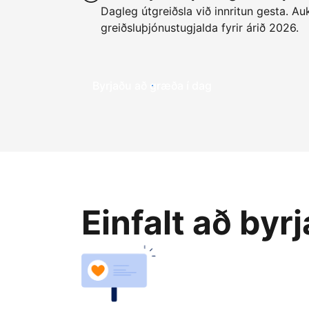
Dagleg útgreiðsla við innritun gesta. Auk
greiðsluþjónustugjalda fyrir árið 2026.
Byrjaðu að græða í dag
Einfalt að byr