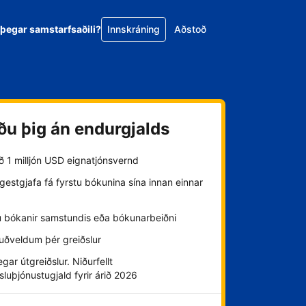
 þegar samstarfsaðili?
Innskráning
Aðstoð
ðu þig án endurgjalds
að 1 milljón USD eignatjónsvernd
estgjafa fá fyrstu bókunina sína innan einnar
u bókanir samstundis eða bókunarbeiðni
uðveldum þér greiðslur
gar útgreiðslur. Niðurfellt
sluþjónustugjald fyrir árið 2026