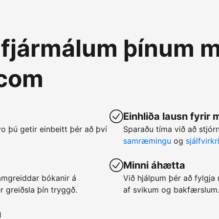
á fjármálum þínum m
.com
Einhliða lausn fyrir
vo þú getir einbeitt þér að því
Sparaðu tíma við að stjó
samræmingu
og
sjálfvirk
Minni áhætta
framgreiddar bókanir á
Við hjálpum þér að fylgj
 greiðsla þín tryggð.
af svikum og bakfærslum
u