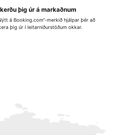
kerðu þig úr á markaðnum
Nýtt á Booking.com“-merkið hjálpar þér að
kera þig úr í leitarniðurstöðum okkar.