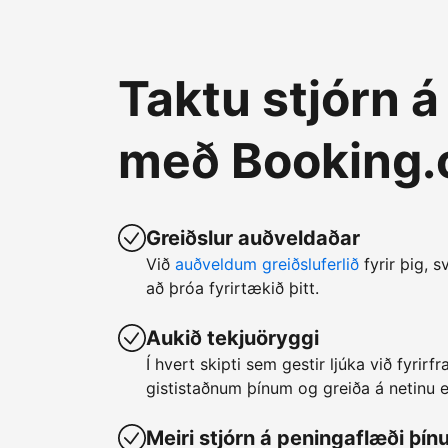
Taktu stjórn 
með Booking
Greiðslur auðveldaðar
Við
auðveldum greiðsluferlið
fyrir þig, s
að þróa fyrirtækið þitt.
Aukið tekjuöryggi
Í hvert skipti sem gestir ljúka við fyrir
gististaðnum þínum og greiða á netinu er
Meiri stjórn á peningaflæði þín