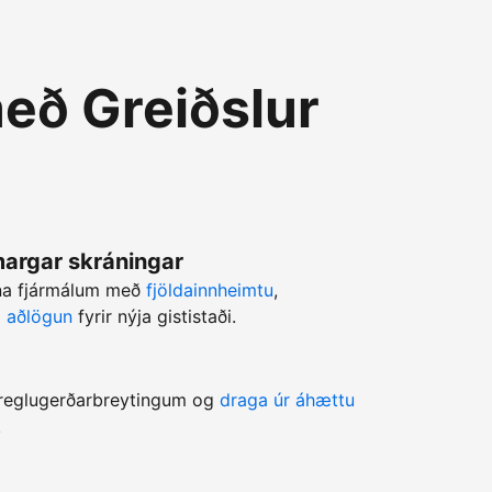
eð Greiðslur
 margar skráningar
rna fjármálum með
fjöldainnheimtu
,
ri aðlögun
fyrir nýja gististaði.
a reglugerðarbreytingum og
draga úr áhættu
.