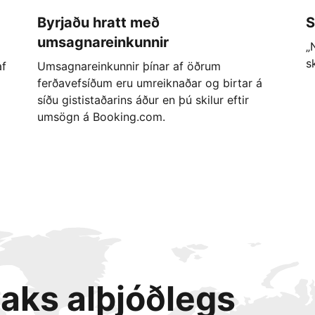
Byrjaðu hratt með
S
umsagnareinkunnir
„
s
af
Umsagnareinkunnir þínar af öðrum
ferðavefsíðum eru umreiknaðar og birtar á
síðu gististaðarins áður en þú skilur eftir
umsögn á Booking.com.
taks alþjóðlegs