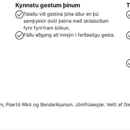
Kynnstu gestum þínum
T
Talaðu við gestina þína áður en þú
samþykkir dvöl þeirra með skilaboðum
fyrir fyrirfram bókun.
Fáðu aðgang að innsýn í ferðasögu gesta.
num, Púertó Ríkó og Bandaríkjunum. Jómfrúaeyjar. Veitt af Ge