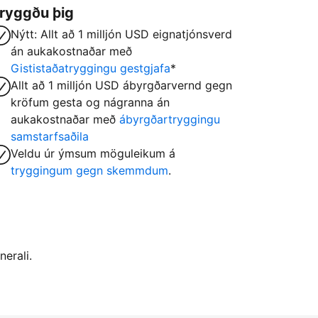
ryggðu þig
Nýtt: Allt að 1 milljón USD eignatjónsverd
án aukakostnaðar með
Gististaðatryggingu gestgjafa
*
Allt að 1 milljón USD ábyrgðarvernd gegn
kröfum gesta og nágranna án
aukakostnaðar með
ábyrgðartryggingu
samstarfsaðila
Veldu úr ýmsum möguleikum á
tryggingum gegn skemmdum
.
nerali.