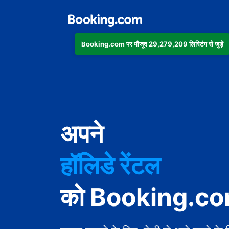
Booking.com पर मौजूद 29,279,209 लिस्टिंग से जुड़ें
अपार्टमेंट
अपने
होटल
हॉलिडे रेंटल
गेस्ट हाउस
को Booking.com 
बेड एंड ब्रेकफ़ास्ट