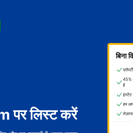
बिना क
प्रॉपर
45% मे
है
इंस्टें
हम आपक
पर लिस्ट करें
रोज़ाना