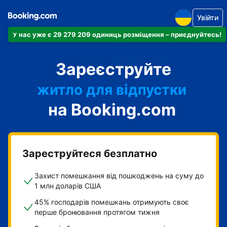
Увійти
У нас уже є 29 279 209 одиниць розміщення – приєднуйтесь!
апартаменти
Зареєструйте
готель
житло для відпустки
на Booking.com
гостьовий будинок
готель типу "ліжко і
сніданок"
Зареструйтеся безплатно
Захист помешкання від пошкоджень на суму до
1 млн доларів США
45% господарів помешкань отримують своє
перше бронювання протягом тижня