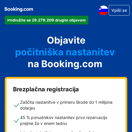
Vpiši se
Pridružite se 29.279.209 drugim objavam
svoj apartma
svoj hotel
Objavite
počitniška nastanitev
na Booking.com
svoje gostišče
svoj B&B
Brezplačna registracija
Zaščita nastanitve v primeru škode do 1 milijona
dolarjev
45 % ponudnikov nastanitev prvo rezervacijo
prejme že v enem tednu