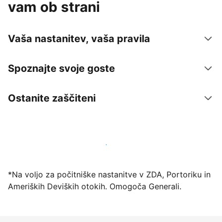
vam ob strani
Vaša nastanitev, vaša pravila
Spoznajte svoje goste
Ostanite zaščiteni
Danes ponudite nastanitev prek naše platforme
*Na voljo za počitniške nastanitve v ZDA, Portoriku in
Ameriških Deviških otokih. Omogoča Generali.