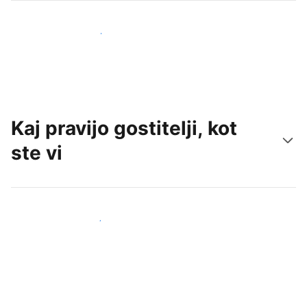
Pridobite nove goste še danes
Kaj pravijo gostitelji, kot
ste vi
Pridruži se drugim gostiteljem