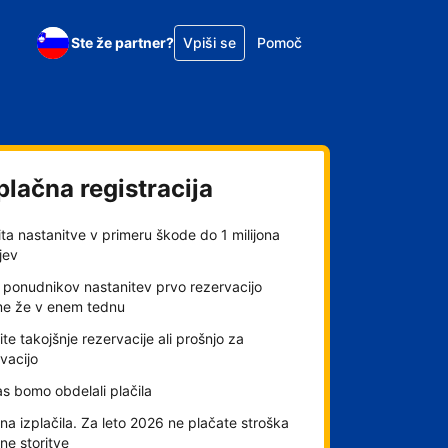
Ste že partner?
Vpiši se
Pomoč
plačna registracija
ta nastanitve v primeru škode do 1 milijona
jev
 ponudnikov nastanitev prvo rezervacijo
me že v enem tednu
ite takojšnje rezervacije ali prošnjo za
vacijo
s bomo obdelali plačila
a izplačila. Za leto 2026 ne plačate stroška
lne storitve