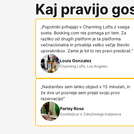
Kaj pravijo gost
„Popotniki prihajajo v Charming Lofts z vsega
sveta. Booking.com res pomaga pri tem. Za
razliko od drugih platform je ta platforma
večnacionalna in privablja veliko večje število
uporabnikov. Zame je bil to res pravi preobrat.“
Louis Gonzalez
Charming Lofts, Los Angeles
„Nastanitev sem lahko objavil v 15 minutah, in
že dve uri pozneje sem prejel svojo prvo
rezervacijo!“
Parley Rose
Gostiteljica iz Združenega kraljestva