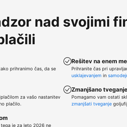
dzor nad svojimi f
lačili
Rešitev na enem me
ako prihranimo čas, da se
Prihranite čas pri upravlj
usklajevanjem
in
samodejn
Zmanjšano tveganj
dplačilom za vašo nastanitev
Pomagamo vam ostati skl
no plačilo.
zmanjšati tveganje
goljufi
kom
 tega je za leto 2026 ne