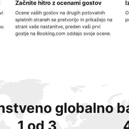
i
Začnite hitro z ocenami gostov
I
vi
Ocene vaših gostov na drugih potovalnih
O
spletnih straneh se pretvorijo in prikažejo na
p
mu
strani vaše nastanitve, preden vaši prvi
gostje na Booking.com oddajo svoje ocene.
instveno globalno b
1 od 3