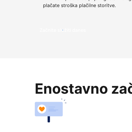
plačate stroška plačilne storitve.
Začnite služiti danes
Enostavno zač