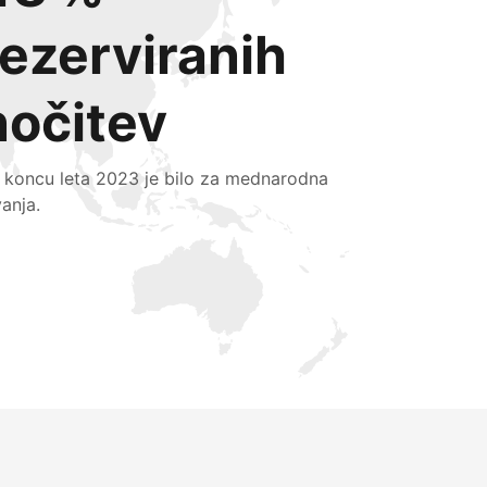
rezerviranih
nočitev
 koncu leta 2023 je bilo za mednarodna
vanja.