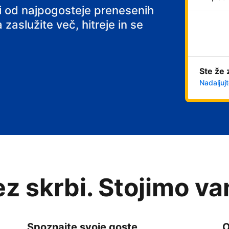
ni od najpogosteje prenesenih
 zaslužite več, hitreje in se
Ste že 
Nadaljujt
rez skrbi. Stojimo v
Spoznajte svoje goste
O