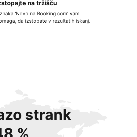
zstopajte na tržišču
znaka ‘Novo na Booking.com’ vam
omaga, da izstopate v rezultatih iskanj.
azo strank
48 %