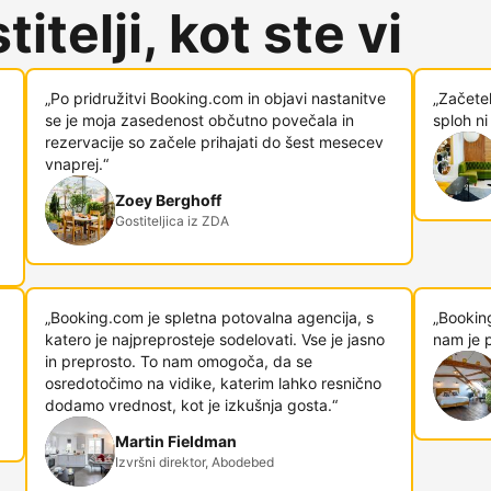
itelji, kot ste vi
„Po pridružitvi Booking.com in objavi nastanitve
„Začetek
se je moja zasedenost občutno povečala in
sploh ni
rezervacije so začele prihajati do šest mesecev
vnaprej.“
Zoey Berghoff
Gostiteljica iz ZDA
„Booking.com je spletna potovalna agencija, s
„Booking
katero je najpreprosteje sodelovati. Vse je jasno
nam je p
in preprosto. To nam omogoča, da se
osredotočimo na vidike, katerim lahko resnično
dodamo vrednost, kot je izkušnja gosta.“
Martin Fieldman
Izvršni direktor, Abodebed