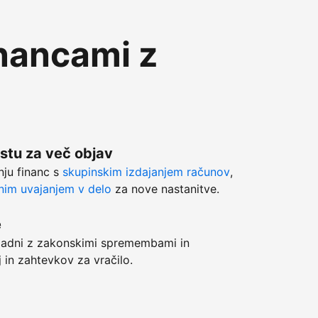
inancami z
stu za več objav
anju financ s
skupinskim izdajanjem računov
,
im uvajanjem v delo
za nove nastanitve.
e
adni z zakonskimi spremembami in
j in zahtevkov za vračilo.