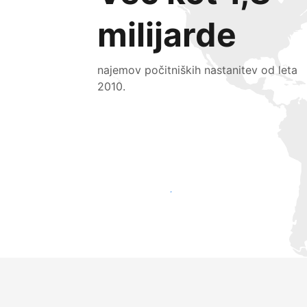
milijarde
najemov počitniških nastanitev od leta
2010.
Pridobite nove goste še danes