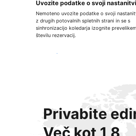
Uvozite podatke o svoji nastanitv
Nemoteno uvozite podatke o svoji nastanit
z drugih potovalnih spletnih strani in se s
sinhronizacijo koledarja izognite prevelike
številu rezervacij.
Začnite danes
Privabite ed
Več kot 1,8