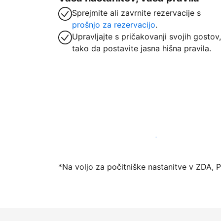
Sprejmite ali zavrnite rezervacije s
prošnjo za rezervacijo
.
Upravljajte s pričakovanji svojih gostov,
tako da postavite jasna hišna pravila.
Danes ponudite nastanitev prek naše pl
*Na voljo za počitniške nastanitve v ZDA, 