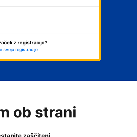
Začni
začeli z registracijo?
e svojo registracijo
am ob strani
stanite zaščiteni