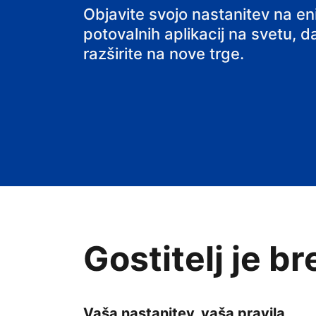
svoj B&B
Objavite svojo nastanitev na e
potovalnih aplikacij na svetu, da
razširite na nove trge.
Gostitelj je b
Vaša nastanitev, vaša pravila