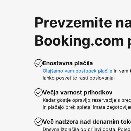
Prevzemite na
Booking.com p
Enostavna plačila
Olajšamo vam postopek plačila
in vam t
lahko posvetite rasti poslovanja.
Večja varnost prihodkov
Kadar gostje opravijo rezervacije s pre
in plačajo prek spleta, imate zagotovlje
Več nadzora nad denarnim to
Dnevna izplačila ob prijavi gosta. Poleg