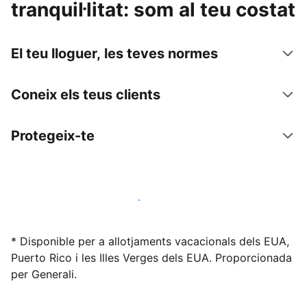
tranquil·litat: som al teu costat
El teu lloguer, les teves normes
Coneix els teus clients
Protegeix-te
Lloga l'allotjament amb nosaltres avui mateix
* Disponible per a allotjaments vacacionals dels EUA,
Puerto Rico i les Illes Verges dels EUA. Proporcionada
per Generali.