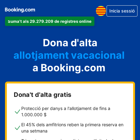
Inicia sessió
Suma't als 29.279.209 de registres online
un apartament
Dona d'alta
un hotel
allotjament vacacional
a Booking.com
un hostal
una casa rural
Dona't d'alta gratis
Protecció per danys a l'allotjament de fins a
1.000.000 $
El 45% dels amfitrions reben la primera reserva en
una setmana