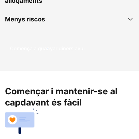
allotjaments
Menys riscos
Comença a guanyar diners avui
Començar i mantenir-se al
capdavant és fàcil