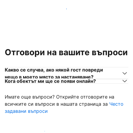
Присъединете се към собственици на места за
настаняване като вас
Отговори на вашите въпроси
Какво се случва, ако някой гост повреди
нещо в моето място за настаняване?
Кога обектът ми ще се появи онлайн?
Имате още въпроси? Открийте отговорите на
всичките си въпроси в нашата страница за
Често
задавани въпроси
Започнете да приемате гости