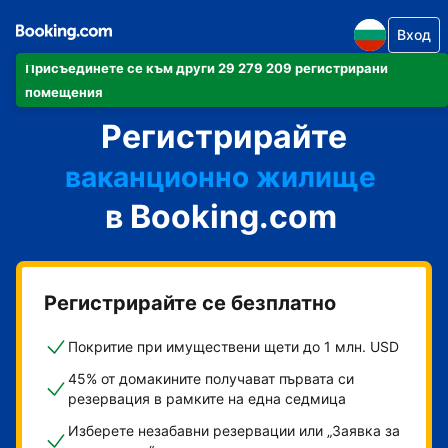
Вход
Присъединете се към други 29 279 209 регистрирани
своя апартамент
помещения
Регистрирайте
своя хотел
ваканционно жилище
в Booking.com
своята къща за гости
своя пансион със закуска
Регистрирайте се безплатно
Покритие при имуществени щети до 1 млн. USD
45% от домакините получават първата си
резервация в рамките на една седмица
Изберете незабавни резервации или „Заявка за