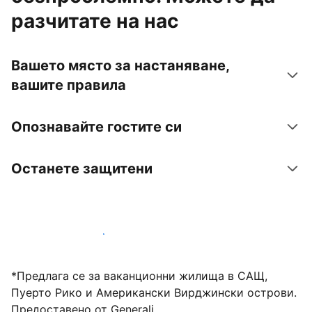
разчитате на нас
Вашето място за настаняване,
вашите правила
Опознавайте гостите си
Останете защитени
Посрещайте гости с нас днес
*Предлага се за ваканционни жилища в САЩ,
Пуерто Рико и Американски Вирджински острови.
Предоставено от Generali.