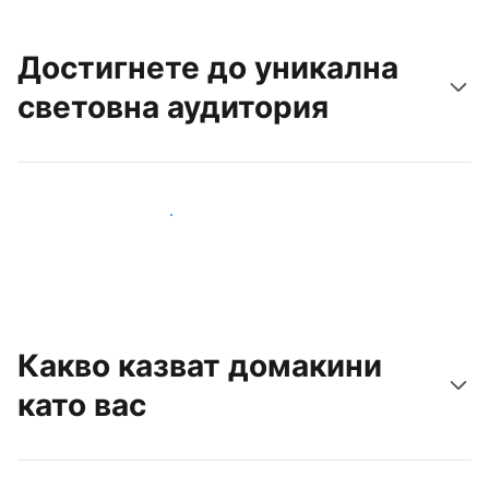
Достигнете до уникална
световна аудитория
Достигнете до нови гости днес
Какво казват домакини
като вас