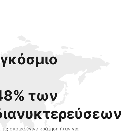
αγκόσμιο
48% των
διανυκτερεύσεων
α τις οποίες έγινε κράτηση ήταν για