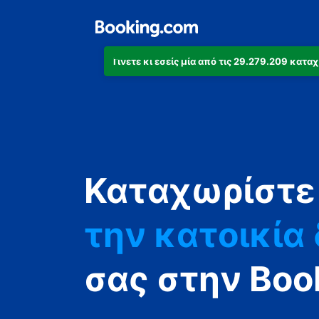
Γίνετε κι εσείς μία από τις 29.279.209 κατ
το διαμέρισμ
το ξενοδοχεί
Καταχωρίστε
την κατοικία
τον ξενώνα
σας στην Boo
τη βίλα