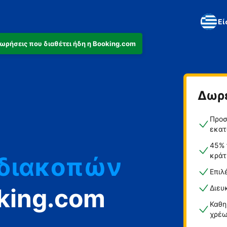
Εί
αχωρήσεις που διαθέτει ήδη η Booking.com
ά
Δωρ
ο
Προσ
εκατ
 διακοπών
45% 
κράτ
Επιλ
king.com
Διευ
Καθη
χρέω