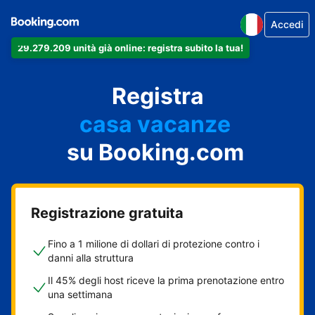
Accedi
29.279.209 unità già online: registra subito la tua!
il tuo appartamento
il tuo hotel
Registra
casa vacanze
la tua guest house
su Booking.com
il tuo B&B
Registrazione gratuita
Fino a 1 milione di dollari di protezione contro i
danni alla struttura
Il 45% degli host riceve la prima prenotazione entro
una settimana