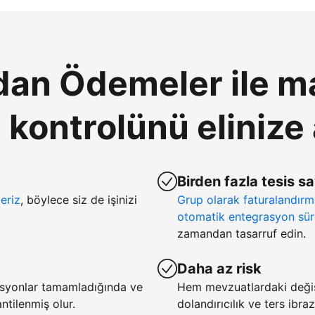
an Ödemeler ile ma
ontrolünü elinize 
Birden fazla tesis s
eriz
, böylece siz de işinizi
Grup olarak faturalandır
otomatik entegrasyon sür
zamandan tasarruf edin.
Daha az risk
asyonlar tamamladığında ve
Hem mevzuatlardaki deği
tilenmiş olur.
dolandırıcılık ve ters ibra