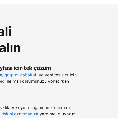
li
alın
ayfası için tek çözüm
ma
,
grup mutabakatı
ve yeni tesisler için
eci
ile mali durumunuzu yönetirken
şikliklere uyum sağlamanıza hem de
z
riskini azaltmanıza
yardımcı oluyoruz.