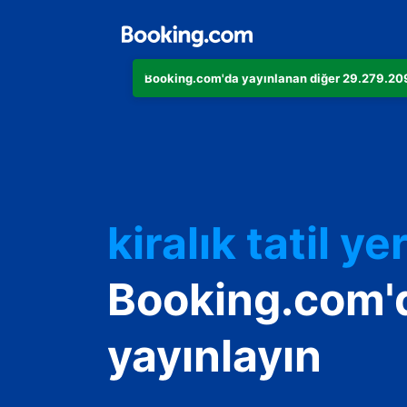
Booking.com'da yayınlanan diğer 29.279.209 
Dairenizi
Otelinizi
kiralık tatil yer
Konukevinizi
Booking.com'
Oda ve kahvalt
yayınlayın