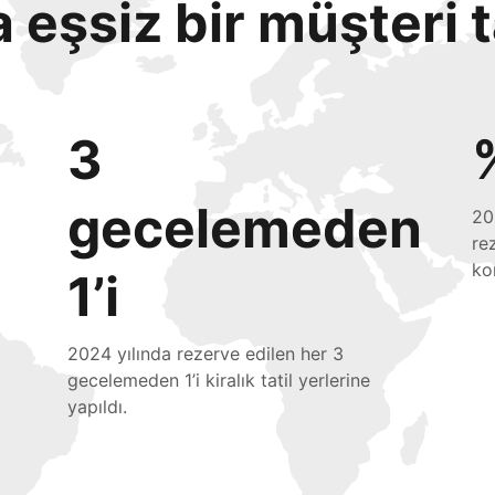
eşsiz bir müşteri 
3
gecelemeden
20
re
ko
1’i
2024 yılında rezerve edilen her 3
gecelemeden 1’i kiralık tatil yerlerine
yapıldı.