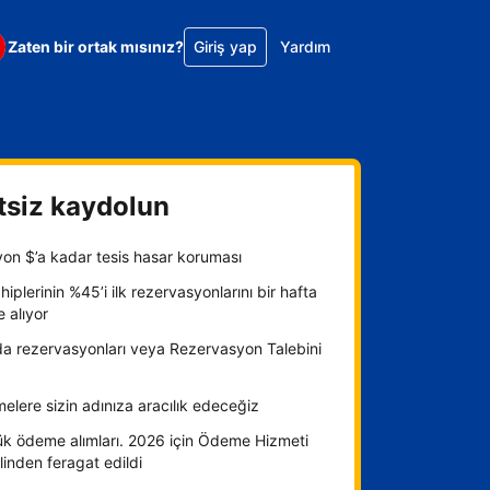
Zaten bir ortak mısınız?
Giriş yap
Yardım
tsiz kaydolun
yon $’a kadar tesis hasar koruması
hiplerinin %45’i ilk rezervasyonlarını bir hafta
e alıyor
da rezervasyonları veya Rezervasyon Talebini
lere sizin adınıza aracılık edeceğiz
ük ödeme alımları. 2026 için Ödeme Hizmeti
inden feragat edildi