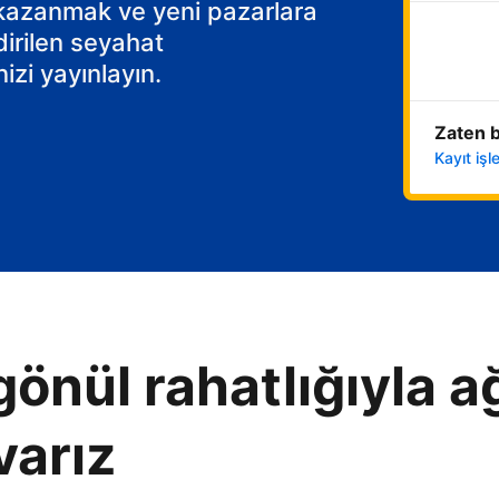
 kazanmak ve yeni pazarlara
dirilen seyahat
izi yayınlayın.
Zaten b
Kayıt iş
gönül rahatlığıyla ağ
varız