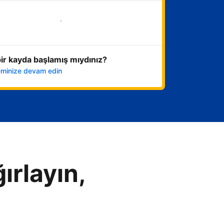
Hemen başla
ir kayda başlamış mıydınız?
leminize devam edin
ırlayın,