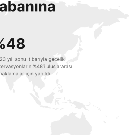
tabanına
%48
23 yılı sonu itibarıyla gecelik
zervasyonların %48’i uluslararası
naklamalar için yapıldı.