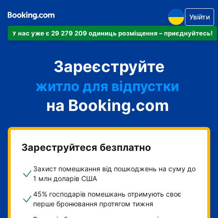
Увійти
У нас уже є 29 279 209 одиниць розміщення – приєднуйтесь!
апартаменти
Зареєструйте
готель
житло для відпустки
на Booking.com
гостьовий будинок
готель типу "ліжко і
сніданок"
Зареструйтеся безплатно
Захист помешкання від пошкоджень на суму до
1 млн доларів США
45% господарів помешкань отримують своє
перше бронювання протягом тижня