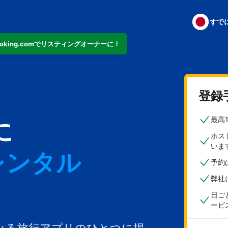
すで
ooking.comでリスティングオーナーに！
ト
登録
最高
に
レンタル
ホス
いま
予約
弊社
日ご
ービ