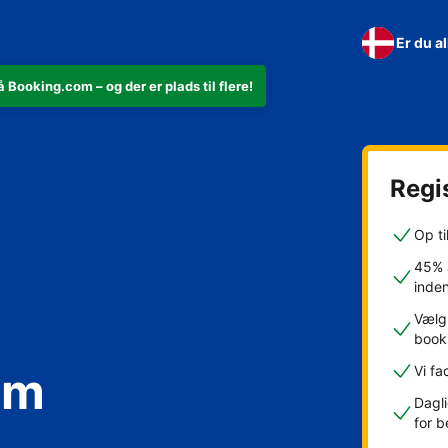
Er du a
 Booking.com – og der er plads til flere!
Regis
Op ti
45% a
inde
Vælg 
book
om
Vi fa
Dagli
for b