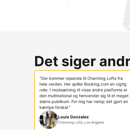
Nå ud til nye gæster i dag
Det siger and
"Der kommer rejsende til Charming Lofts fra
hele verden. Her spiller Booking.com en vigtig
rolle. I modsætning til visse andre platforme er
den multinational og henvender sig til et meget
større publikum. For mig har netop det gjort en
kæmpe forskel."
Louis Gonzalez
Charming Lofts, Los Angeles