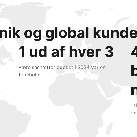
 unik og global kun
1 ud af hver 3
værelsesnætter booket i 2024 var en
feriebolig.
i 
bo