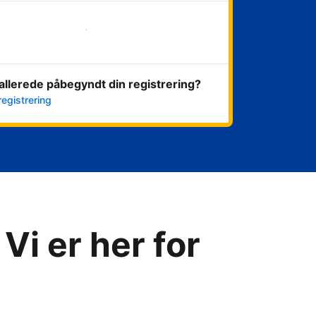
Kom i gang med det samme
allerede påbegyndt din registrering?
registrering
Vi er her for