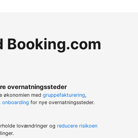
ed Booking.com
lere overnatningssteder
rere økonomien med
gruppefakturering
,
k onboarding
for nye overnatningssteder.
erholde lovændringer og
reducere risikoen
linger.