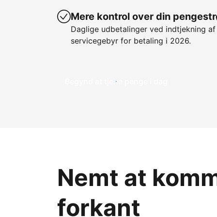
Mere kontrol over din pengest
Daglige udbetalinger ved indtjekning af
servicegebyr for betaling i 2026.
Begynd at tjene penge i dag
Nemt at komme
forkant