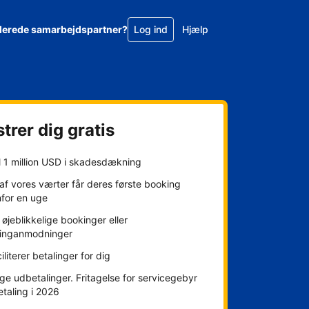
llerede samarbejdspartner?
Log ind
Hjælp
trer dig gratis
l 1 million USD i skadesdækning
f vores værter får deres første booking
nfor en uge
øjeblikkelige bookinger eller
inganmodninger
ciliterer betalinger for dig
ge udbetalinger. Fritagelse for servicegebyr
etaling i 2026