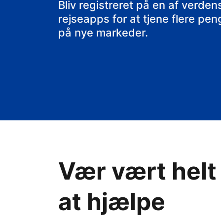
dit bed & brea
Bliv registreret på en af verd
rejseapps for at tjene flere pe
på nye markeder.
Vær vært helt
at hjælpe