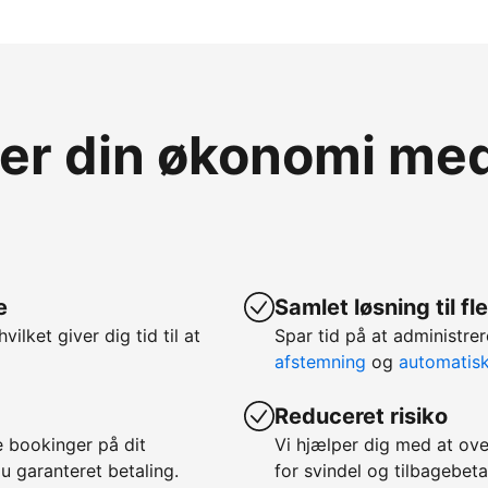
ver din økonomi m
e
Samlet løsning til f
hvilket giver dig tid til at
Spar tid på at administ
afstemning
og
automatis
Reduceret risiko
 bookinger på dit
Vi hjælper dig med at ov
u garanteret betaling.
for svindel og tilbagebeta