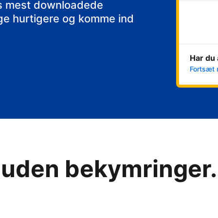
kfast
ens mest downloadede
nge hurtigere og komme ind
Har du 
Fortsæt 
 uden bekymringer. 