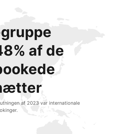
degruppe
48% af de
bookede
nætter
slutningen af 2023 var internationale
okinger.