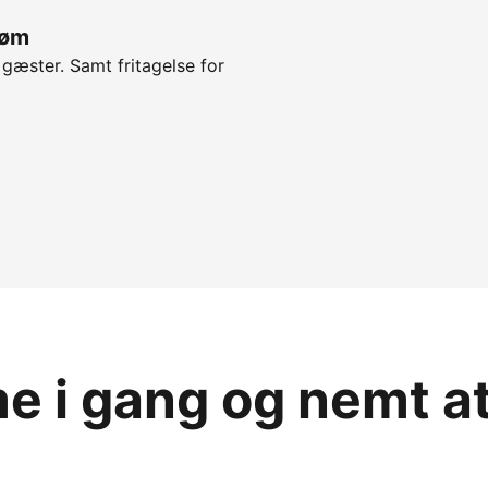
røm
 gæster. Samt fritagelse for
 i gang og nemt a