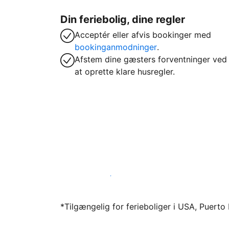
Din feriebolig, dine regler
Acceptér eller afvis bookinger med
bookinganmodninger
.
Afstem dine gæsters forventninger ved
at oprette klare husregler.
Bliv vært hos os i dag
*Tilgængelig for ferieboliger i USA, Puert