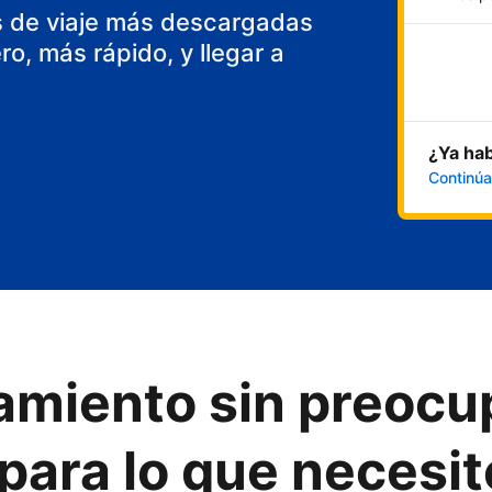
s de viaje más descargadas
o, más rápido, y llegar a
¿Ya hab
Continúa
ojamiento sin preoc
para lo que necesit