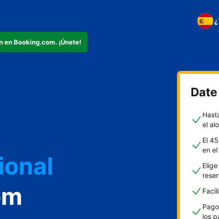
¿
n en Booking.com. ¡Únete!
Date 
Hast
el al
ional
El 45
en e
Elige
ión
rese
om
Facil
Pagos
los 