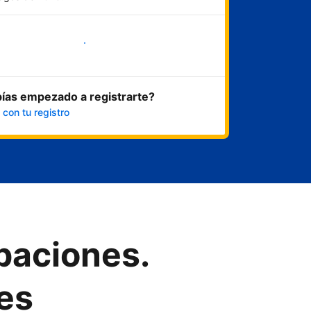
Empieza ahora
ías empezado a registrarte?
 con tu registro
upaciones.
es