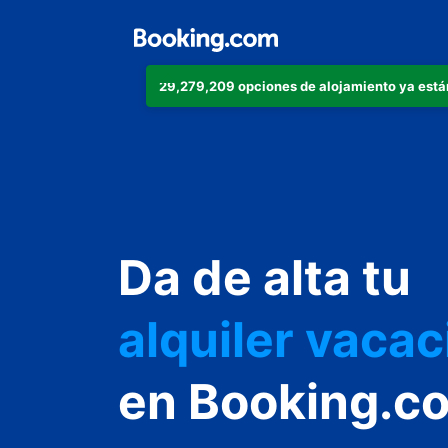
29,279,209 opciones de alojamiento ya está
apartamento
hotel
Da de alta tu
alquiler vacac
hostal o pens
en Booking.c
casa rural