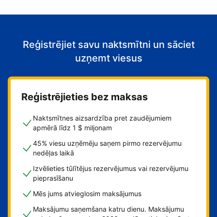
Reģistrējiet savu naktsmītni un sāciet
uzņemt viesus
Reģistrējieties bez maksas
Naktsmītnes aizsardzība pret zaudējumiem
apmērā līdz 1 $ miljonam
45% viesu uzņēmēju saņem pirmo rezervējumu
nedēļas laikā
Izvēlieties tūlītējus rezervējumus vai rezervējumu
pieprasīšanu
Mēs jums atvieglosim maksājumus
Maksājumu saņemšana katru dienu. Maksājumu