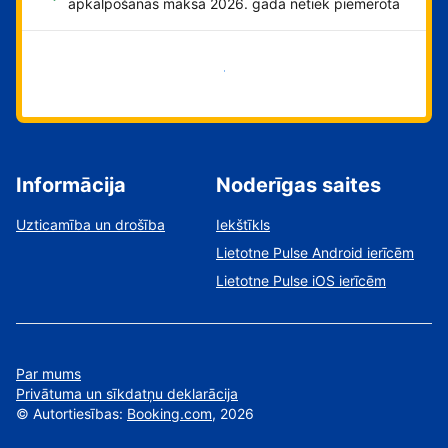
apkalpošanas maksa 2026. gadā netiek piemērota
Sāciet tūlīt!
Informācija
Noderīgas saites
Uzticamība un drošība
Iekštīkls
Lietotne Pulse Android ierīcēm
Lietotne Pulse iOS ierīcēm
Par mums
Privātuma un sīkdatņu deklarācija
©
Autortiesības:
Booking.com
, 2026