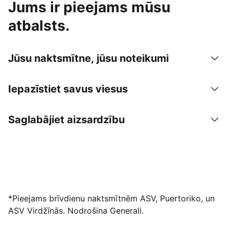
Jums ir pieejams mūsu
atbalsts.
Jūsu naktsmītne, jūsu noteikumi
Iepazīstiet savus viesus
Saglabājiet aizsardzību
Izvietot piedāvājumu mūsu platformā
*Pieejams brīvdienu naktsmītnēm ASV, Puertoriko, un
ASV Virdžīnās. Nodrošina Generali.