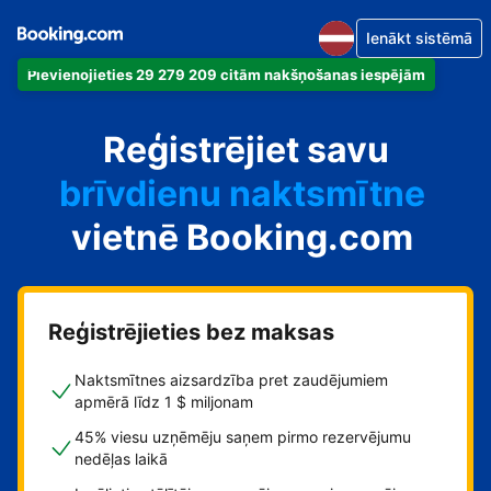
Ienākt sistēmā
Pievienojieties 29 279 209 citām nakšņošanas iespējām
dzīvokli
Reģistrējiet savu
viesnīcu
brīvdienu naktsmītne
vietnē Booking.com
viesu namu
pansiju
Reģistrējieties bez maksas
Naktsmītnes aizsardzība pret zaudējumiem
apmērā līdz 1 $ miljonam
45% viesu uzņēmēju saņem pirmo rezervējumu
nedēļas laikā