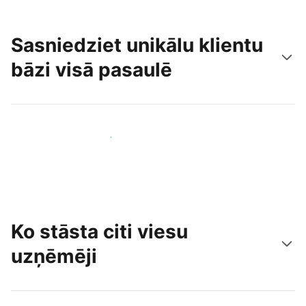
Sasniedziet unikālu klientu
bāzi visā pasaulē
Sasniegt jaunus viesus jau šodien
Ko stāsta citi viesu
uzņēmēji