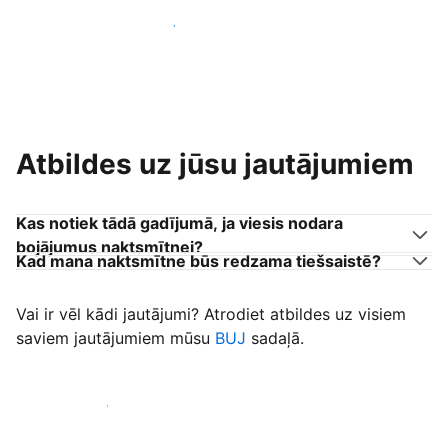
Pievienoties citiem viesu uzņēmējiem
Atbildes uz jūsu jautājumiem
Kas notiek tādā gadījumā, ja viesis nodara
bojājumus naktsmītnei?
Kad mana naktsmītne būs redzama tiešsaistē?
Vai ir vēl kādi jautājumi? Atrodiet atbildes uz visiem
saviem jautājumiem mūsu
BUJ
sadaļā.
Sākt uzņemt viesus