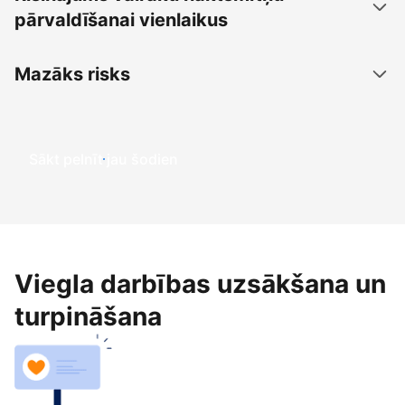
pārvaldīšanai vienlaikus
Mazāks risks
Sākt pelnīt jau šodien
Viegla darbības uzsākšana un
turpināšana