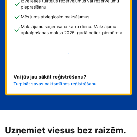
Izvēlieties tūlītējus rezervējumus vai rezervējumu
pieprasīšanu
Mēs jums atvieglosim maksājumus
Maksājumu saņemšana katru dienu. Maksājumu
apkalpošanas maksa 2026. gadā netiek piemērota
Sāciet tūlīt!
Vai jūs jau sākāt reģistrēšanu?
Turpināt savas naktsmītnes reģistrēšanu
Uzņemiet viesus bez raizēm.