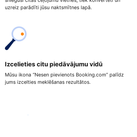
snieguši citās ceļojumu vietnēs, tiek konvertēti un
uzreiz parādīti jūsu naktsmītnes lapā.
Izcelieties citu piedāvājumu vidū
Mūsu ikona “Nesen pievienots Booking.com” palīdz
jums izcelties meklēšanas rezultātos.
Sākt jau šodien