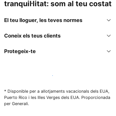
tranquil·litat: som al teu costat
El teu lloguer, les teves normes
Coneix els teus clients
Protegeix-te
Lloga l'allotjament amb nosaltres avui mateix
* Disponible per a allotjaments vacacionals dels EUA,
Puerto Rico i les Illes Verges dels EUA. Proporcionada
per Generali.