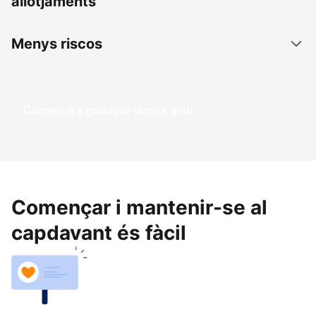
allotjaments
Menys riscos
Comença a guanyar diners avui
Començar i mantenir-se al
capdavant és fàcil