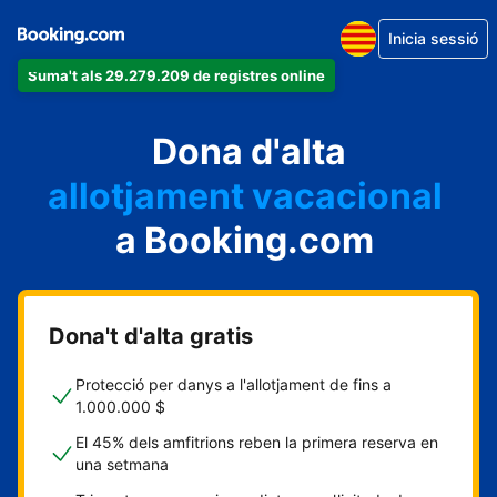
Inicia sessió
Suma't als 29.279.209 de registres online
un apartament
Dona d'alta
un hotel
allotjament vacacional
a Booking.com
un hostal
una casa rural
Dona't d'alta gratis
Protecció per danys a l'allotjament de fins a
1.000.000 $
El 45% dels amfitrions reben la primera reserva en
una setmana