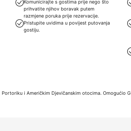
Komunicirajte s gostima prije nego što
prihvatite njihov boravak putem
razmjene poruka prije rezervacije.
Pristupite uvidima u povijest putovanja
gostiju.
rme već danas
 Portoriku i Američkim Djevičanskim otocima. Omogućio Ge