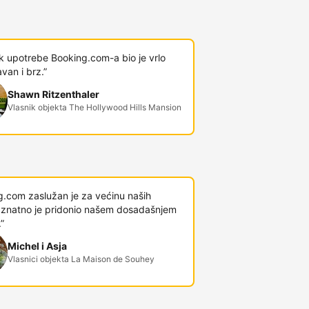
k upotrebe Booking.com-a bio je vrlo
van i brz.”
Shawn Ritzenthaler
Vlasnik objekta The Hollywood Hills Mansion
g.com zaslužan je za većinu naših
 i znatno je pridonio našem dosadašnjem
”
Michel i Asja
Vlasnici objekta La Maison de Souhey