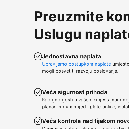
Preuzmite kon
Uslugu napla
Jednostavna naplata
Upravljamo postupkom naplate
umjesto 
mogli posvetiti razvoju poslovanja.
Veća sigurnost prihoda
Kad god gosti u vašem smještajnom obje
plaćanjem unaprijed i plate online, ispl
Veća kontrola nad tijekom nov
Dnevne isplate prilikom prijave gostiju