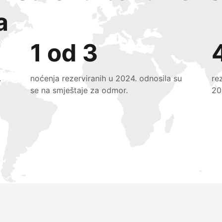
a
1 od 3
.
noćenja rezerviranih u 2024. odnosila su
re
se na smještaje za odmor.
20