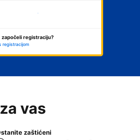
Započni odmah
 započeli registraciju?
s registracijom
 za vas
stanite zaštićeni