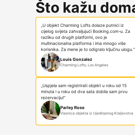
Što kažu doma
„U objekt Charming Lofts dolaze putnici iz
cijelog svijeta zahvaljujući Booking.com-u. Za
razliku od drugih platformi, ovo je
multinacionalna platforma i ima mnogo više
korisnika. Za mene je to odigralo ključnu ulogu.“
Louis Gonzalez
Charming Lofts, Los Angeles
„Uspjela sam registrirati objekt u roku od 15
minuta i u roku od dva sata dobila sam prvu
rezervaciju!”
Parley Rose
Vlasnica objekta iz Ujedinjenog Kraljevstva