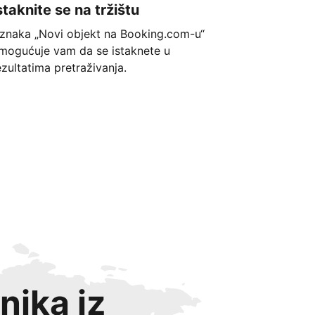
staknite se na tržištu
znaka „Novi objekt na Booking.com-u“
mogućuje vam da se istaknete u
ezultatima pretraživanja.
nika iz