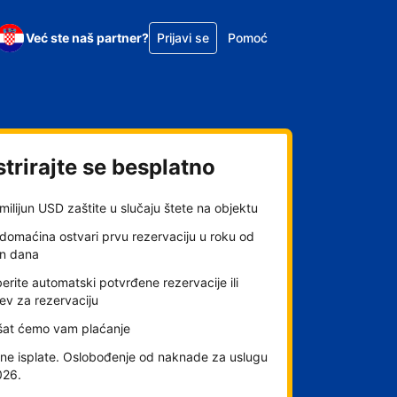
Već ste naš partner?
Prijavi se
Pomoć
trirajte se besplatno
milijun USD zaštite u slučaju štete na objektu
domaćina ostvari prvu rezervaciju u roku od
an dana
rite automatski potvrđene rezervacije ili
ev za rezervaciju
šat ćemo vam plaćanje
ne isplate. Oslobođenje od naknade za uslugu
026.