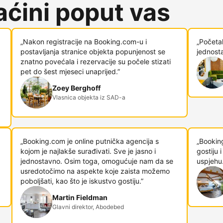
ćini poput vas
„Nakon registracije na Booking.com-u i
„Početa
postavljanja stranice objekta popunjenost se
jednosta
znatno povećala i rezervacije su počele stizati
pet do šest mjeseci unaprijed.”
Zoey Berghoff
Vlasnica objekta iz SAD-a
„Booking.com je online putnička agencija s
„Bookin
kojom je najlakše surađivati. Sve je jasno i
gostiju
jednostavno. Osim toga, omogućuje nam da se
uspjehu.
usredotočimo na aspekte koje zaista možemo
poboljšati, kao što je iskustvo gostiju.”
Martin Fieldman
Glavni direktor, Abodebed