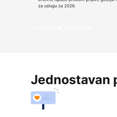
za uslugu za 2026.
Počnite zarađivati već ​​danas
Jednostavan p