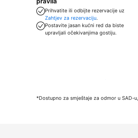
pravila
Prihvatite ili odbijte rezervacije uz
Zahtjev za rezervaciju
.
Postavite jasan kućni red da biste
upravljali očekivanjima gostiju.
Počnite primati goste putem naše platfo
*Dostupno za smještaje za odmor u SAD-u,