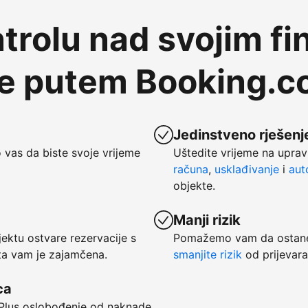
trolu nad svojim fi
te putem Booking.
Jedinstveno rješenje
vas da biste svoje vrijeme
Uštedite vrijeme na uprav
računa
,
usklađivanje
i
aut
objekte.
Manji rizik
ktu ostvare rezervacije s
Pomažemo vam da ostanet
ata vam je zajamčena.
smanjite rizik
od prijevara
ca
. Plus oslobođenje od naknade