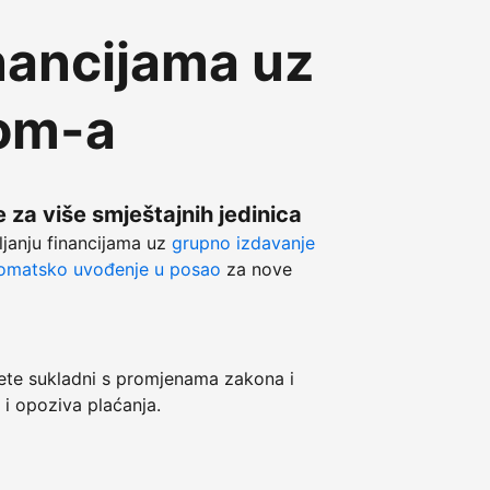
nancijama uz
com-a
 za više smještajnih jedinica
ljanju financijama uz
grupno izdavanje
omatsko uvođenje u posao
za nove
e sukladni s promjenama zakona i
 i opoziva plaćanja.