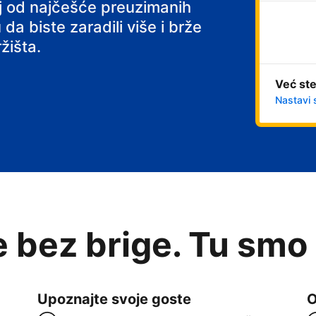
noj od najčešće preuzimanih
 da biste zaradili više i brže
žišta.
Već ste
Nastavi 
e bez brige. Tu smo
Upoznajte svoje goste
O