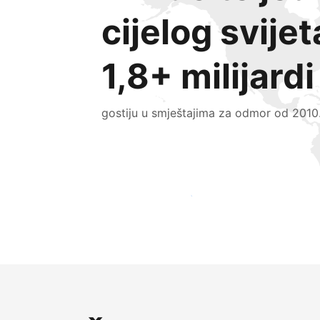
cijelog svijet
1,8+ milijardi
gostiju u smještajima za odmor od 2010
Doprite do novih gostiju već danas