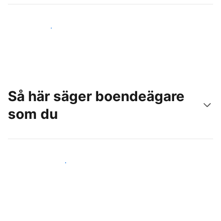
Nå nya gäster idag
Så här säger boendeägare
som du
Anslut dig till andra värdar