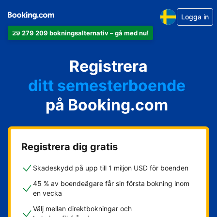
Logga in
29 279 209 bokningsalternativ – gå med nu!
din lägenhet
Registrera
ditt hotell
ditt semesterboende
på Booking.com
din camping
ditt B&B
Registrera dig gratis
Skadeskydd på upp till 1 miljon USD för boenden
45 % av boendeägare får sin första bokning inom
en vecka
Välj mellan direktbokningar och