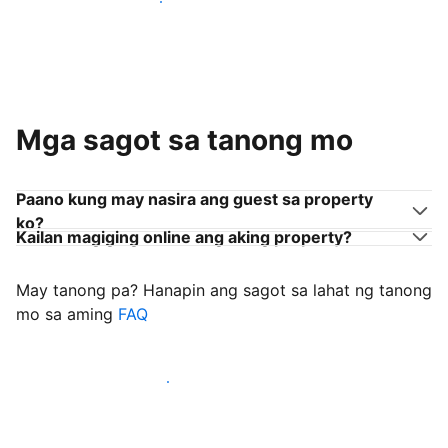
Sumama sa mga host na tulad mo
Mga sagot sa tanong mo
Paano kung may nasira ang guest sa property
ko?
Kailan magiging online ang aking property?
May tanong pa? Hanapin ang sagot sa lahat ng tanong
mo sa aming
FAQ
Simulang i-welcome ang mga guest