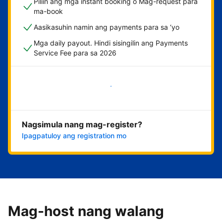
Piliin ang mga instant booking o Mag-request para
ma-book
Aasikasuhin namin ang payments para sa ‘yo
Mga daily payout. Hindi sisingilin ang Payments
Service Fee para sa 2026
Magsimula na
Nagsimula nang mag-register?
Ipagpatuloy ang registration mo
Mag-host nang walang