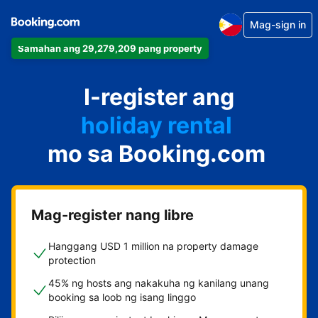
Mag-sign in
Samahan ang 29,279,209 pang property
apartment
I-register ang
hotel
holiday rental
mo sa Booking.com
guest house
bed and breakfast
Mag-register nang libre
Hanggang USD 1 million na property damage
protection
45% ng hosts ang nakakuha ng kanilang unang
booking sa loob ng isang linggo