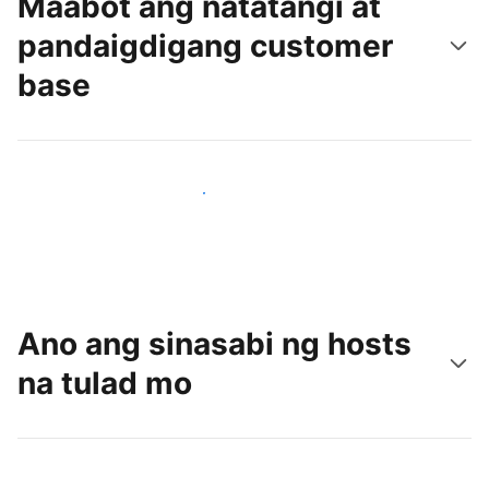
Maabot ang natatangi at
pandaigdigang customer
base
Makaabot ng mga bagong guest ngayon
Ano ang sinasabi ng hosts
na tulad mo