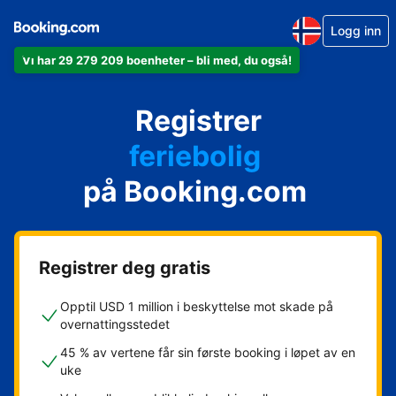
Logg inn
Vi har 29 279 209 boenheter – bli med, du også!
leiligheten din
hotellet ditt
Registrer
feriebolig
gjestgiveriet ditt
på Booking.com
rorbua di
Registrer deg gratis
Opptil USD 1 million i beskyttelse mot skade på
overnattingsstedet
45 % av vertene får sin første booking i løpet av en
uke