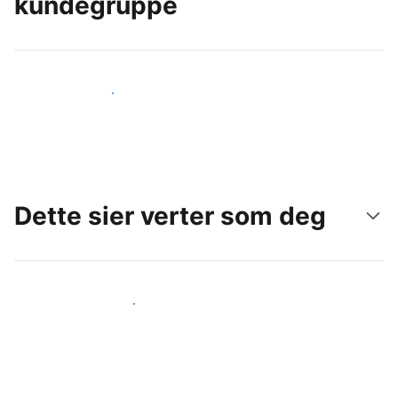
kundegruppe
Nå ut til nye gjester i dag
Dette sier verter som deg
Gjør som andre verter som deg