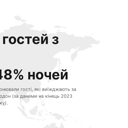
 гостей з
48% ночей
онювали гості, які виїжджають за
рдон (за даними на кінець 2023
ку).