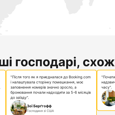
і господарі, схожі
"Після того як я приєдналася до Booking.com
"Почати
і налаштувала сторінку помешкання, моє
надзвич
,
заповнення номерів значно зросло, а
часу".
бронювання почали надходити за 5-6 місяців
до заїзду".
Зої Берґгофф
Господиня зі США