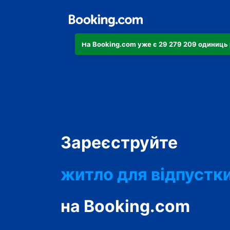
На Booking.com уже є 29 279 209 одиниць 
апартаменти
Зареєструйте
готель
житло для відпустк
гостьовий будинок
на Booking.com