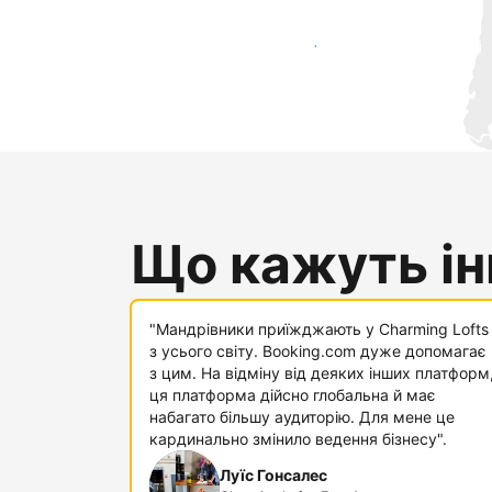
Привабити нових гостей вже сьогодні
Що кажуть інш
"Мандрівники приїжджають у Charming Lofts
з усього світу. Booking.com дуже допомагає
з цим. На відміну від деяких інших платформ
ця платформа дійсно глобальна й має
набагато більшу аудиторію. Для мене це
кардинально змінило ведення бізнесу".
Луїс Гонсалес