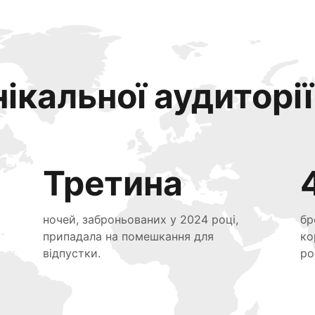
ікальної аудиторії
Третина
ночей, заброньованих у 2024 році,
бр
припадала на помешкання для
ко
відпустки.
ро
я