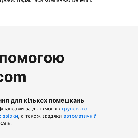
трови. Надається компанією Generali.
опомогою
.com
ння для кількох помешкань
 фінансами за допомогою
групового
х звірки
, а також завдяки
автоматичній
кань.