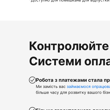
*Доступно для помешкань для відпустки 
Контролюйте 
Системи опла
Робота з платежами стала п
Ми замість вас
займаємося опрацюва
більше часу для розвитку вашого бізн