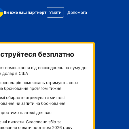
Ви вже наш партнер?
Увійти
Допомога
струйтеся безплатно
ст помешкання від пошкоджень на суму до
н доларів США
господарів помешкань отримують своє
е бронювання протягом тижня
амі обираєте отримувати миттєві
ювання чи запити на бронювання
простимо платежі для вас
нні виплати. Скасовано збір за
цювання оплати протягом 2026 року