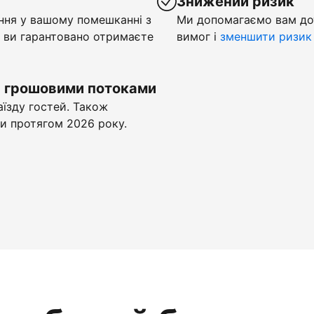
у
Знижений ризик
ння у вашому помешканні з
Ми допомагаємо вам до
 ви гарантовано отримаєте
вимог і
зменшити ризик
и грошовими потоками
аїзду гостей. Також
и протягом 2026 року.