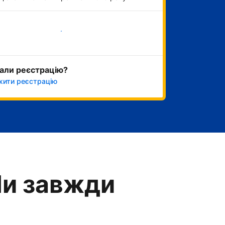
Розпочати зараз
али реєстрацію?
ити реєстрацію
Ми завжди