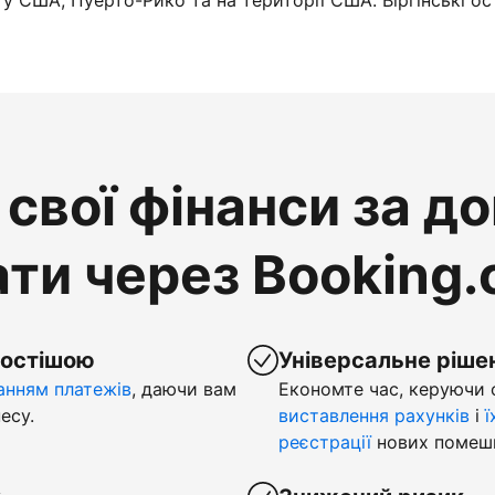
у США, Пуерто-Рико та на території США. Віргінські ос
свої фінанси за д
ти через Booking
ростішою
Універсальне ріше
нням платежів
, даючи вам
Економте час, керуючи
есу.
виставлення рахунків
і
ї
реєстрації
нових помеш