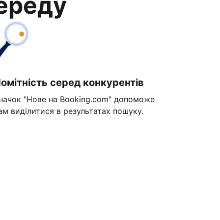
переду
омітність серед конкурентів
начок "Нове на Booking.com" допоможе
ам виділитися в результатах пошуку.