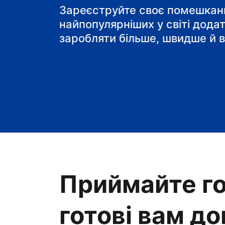
готель типу "ліжко і
Зареєструйте своє помешканн
найпопулярніших у світі дода
заробляти більше, швидше й в
Приймайте го
готові вам д