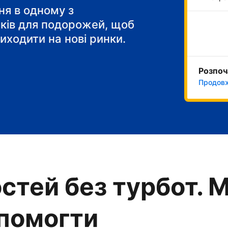
 сніданок"
я в одному з
тків для подорожей, щоб
иходити на нові ринки.
Розпоч
Продовж
стей без турбот. 
опомогти