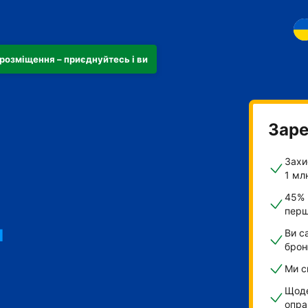
розміщення – приєднуйтесь і ви
Заре
Захи
1 мл
45% 
перш
и
Ви с
брон
Ми с
Щоде
опра