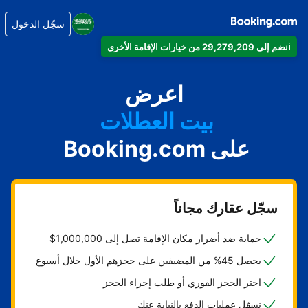
سجّل الدخول
انضم إلى 29,279,209 من خيارات الإقامة الأخرى
شقتك
فندقك
اعرض
بيت العطلات
على Booking.com
شقتك الفندقية
منتجعك
سجّل عقارك مجاناً
حماية ضد أضرار مكان الإقامة تصل إلى 1,000,000$
يحصل 45% من المضيفين على حجزهم الأول خلال أسبوع
اختر الحجز الفوري أو طلب إجراء الحجز
نسهّل عمليات الدفع بالنيابة عنك