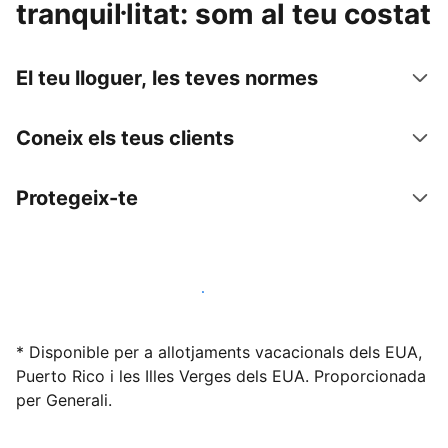
tranquil·litat: som al teu costat
El teu lloguer, les teves normes
Coneix els teus clients
Protegeix-te
Lloga l'allotjament amb nosaltres avui mateix
* Disponible per a allotjaments vacacionals dels EUA,
Puerto Rico i les Illes Verges dels EUA. Proporcionada
per Generali.