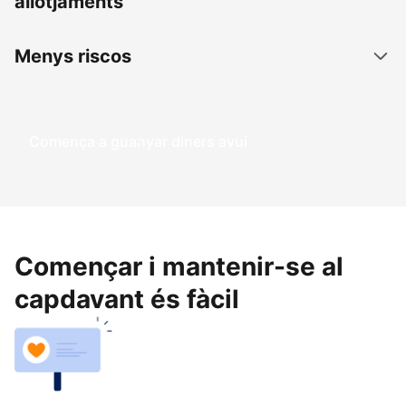
allotjaments
Menys riscos
Comença a guanyar diners avui
Començar i mantenir-se al
capdavant és fàcil