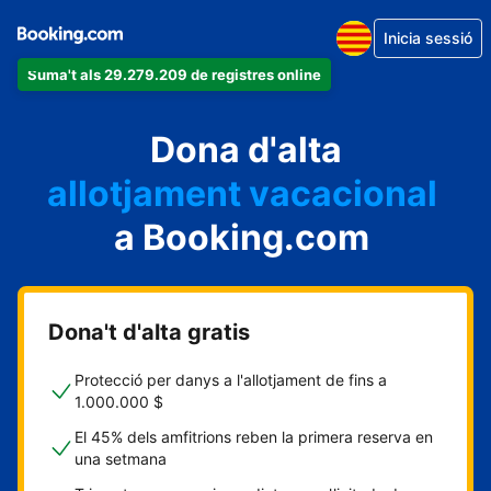
Inicia sessió
Suma't als 29.279.209 de registres online
un apartament
Dona d'alta
un hotel
allotjament vacacional
a Booking.com
un hostal
una casa rural
Dona't d'alta gratis
Protecció per danys a l'allotjament de fins a
1.000.000 $
El 45% dels amfitrions reben la primera reserva en
una setmana