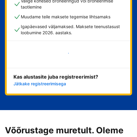
Valige kohesed broneeringud või broneerimise
taotlemine
Muudame teile maksete tegemise lihtsamaks
Igapäevased väljamaksed. Maksete teenustasust
loobumine 2026. aastaks.
Alusta kohe
Kas alustasite juba registreerimist?
Jätkake registreerimisega
Võõrustage muretult. Oleme