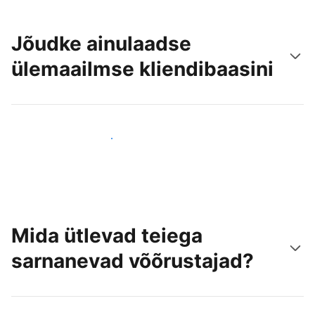
Jõudke ainulaadse
ülemaailmse kliendibaasini
Jõua juba täna uute külastajateni
Mida ütlevad teiega
sarnanevad võõrustajad?