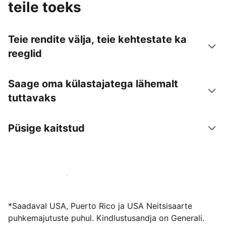
teile toeks
Teie rendite välja, teie kehtestate ka
reeglid
Saage oma külastajatega lähemalt
tuttavaks
Püsige kaitstud
Võõrusta meiega juba täna
*Saadaval USA, Puerto Rico ja USA Neitsisaarte
puhkemajutuste puhul. Kindlustusandja on Generali.