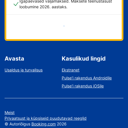
Igapäevased väljamaksed. Maksete teenustasust
loobumine 2026. aastaks.
Alusta kohe
Avasta
Kasulikud lingid
Usaldus ja turvalisus
Ekstranet
Pulse'i rakendus Androidile
Pulse'i rakendus iOSile
Meist
Privaatsust ja küpsiseid puudutavad reeglid
©
Autoriõigus
Booking.com
2026