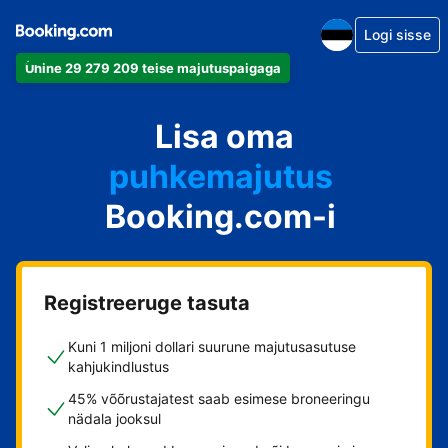
Logi sisse
Ühine 29 279 209 teise majutuspaigaga
apartement
Lisa oma
hotell
puhkemajutus
Booking.com-i
külalistemaja
hostel
Registreeruge tasuta
Kuni 1 miljoni dollari suurune majutusasutuse
kahjukindlustus
45% võõrustajatest saab esimese broneeringu
nädala jooksul