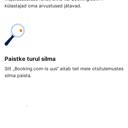
külastajad oma arvustused jätavad.
Paistke turul silma
Silt „Booking.com-is uus“ aitab teil meie otsitulemustes
silma paista.
Alusta juba täna