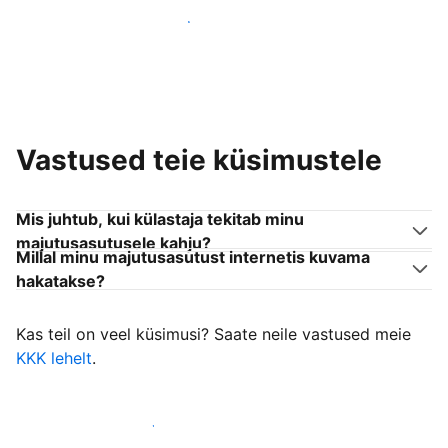
Liitu endaga sarnanevate võõrustajatega
Vastused teie küsimustele
Mis juhtub, kui külastaja tekitab minu
majutusasutusele kahju?
Millal minu majutusasutust internetis kuvama
hakatakse?
Kas teil on veel küsimusi? Saate neile vastused meie
KKK lehelt
.
Alusta külastajate vastuvõtmist