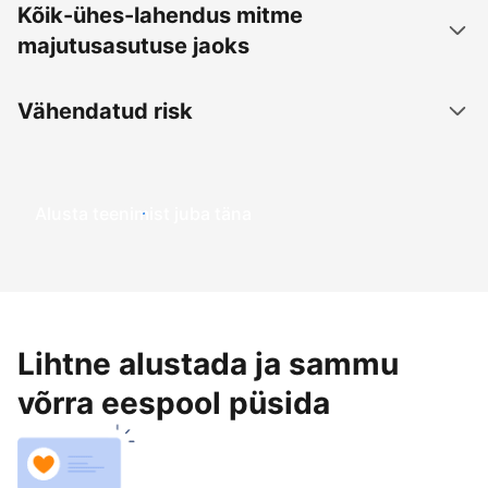
Kõik-ühes-lahendus mitme
majutusasutuse jaoks
Vähendatud risk
Alusta teenimist juba täna
Lihtne alustada ja sammu
võrra eespool püsida