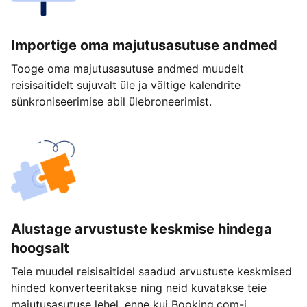
Importige oma majutusasutuse andmed
Tooge oma majutusasutuse andmed muudelt
reisisaitidelt sujuvalt üle ja vältige kalendrite
sünkroniseerimise abil ülebroneerimist.
Alustage arvustuste keskmise hindega
hoogsalt
Teie muudel reisisaitidel saadud arvustuste keskmised
hinded konverteeritakse ning neid kuvatakse teie
majutusasutuse lehel, enne kui Booking.com-i