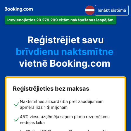
Ienākt sistēmā
Pievienojieties 29 279 209 citām nakšņošanas iespējām
dzīvokli
Reģistrējiet savu
viesnīcu
brīvdienu naktsmītne
vietnē Booking.com
viesu namu
pansiju
Reģistrējieties bez maksas
Naktsmītnes aizsardzība pret zaudējumiem
apmērā līdz 1 $ miljonam
45% viesu uzņēmēju saņem pirmo rezervējumu
nedēļas laikā