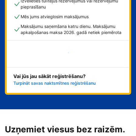
Izvēlieties tūlītējus rezervējumus vai rezervējumu
pieprasīšanu
Mēs jums atvieglosim maksājumus
Maksājumu saņemšana katru dienu. Maksājumu
apkalpošanas maksa 2026. gadā netiek piemērota
Sāciet tūlīt!
Vai jūs jau sākāt reģistrēšanu?
Turpināt savas naktsmītnes reģistrēšanu
Uzņemiet viesus bez raizēm.