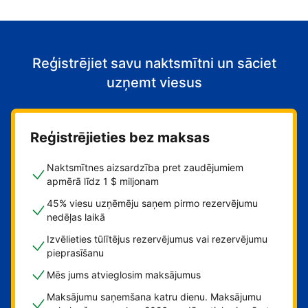
Reģistrējiet savu naktsmītni un sāciet
uzņemt viesus
Reģistrējieties bez maksas
Naktsmītnes aizsardzība pret zaudējumiem
apmērā līdz 1 $ miljonam
45% viesu uzņēmēju saņem pirmo rezervējumu
nedēļas laikā
Izvēlieties tūlītējus rezervējumus vai rezervējumu
pieprasīšanu
Mēs jums atvieglosim maksājumus
Maksājumu saņemšana katru dienu. Maksājumu