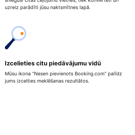
snieguši citās ceļojumu vietnēs, tiek konvertēti un
uzreiz parādīti jūsu naktsmītnes lapā.
Izcelieties citu piedāvājumu vidū
Mūsu ikona “Nesen pievienots Booking.com” palīdz
jums izcelties meklēšanas rezultātos.
Sākt jau šodien