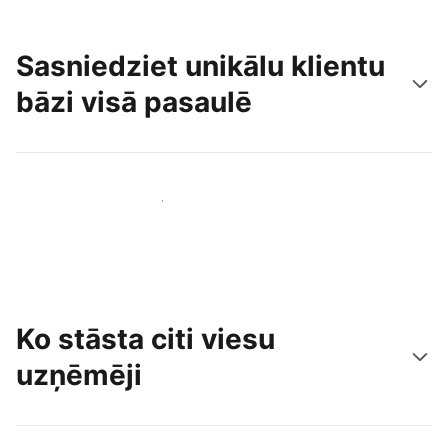
Sasniedziet unikālu klientu
bāzi visā pasaulē
Sasniegt jaunus viesus jau šodien
Ko stāsta citi viesu
uzņēmēji