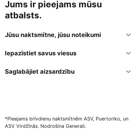
Jums ir pieejams mūsu
atbalsts.
Jūsu naktsmītne, jūsu noteikumi
Iepazīstiet savus viesus
Saglabājiet aizsardzību
Izvietot piedāvājumu mūsu platformā
*Pieejams brīvdienu naktsmītnēm ASV, Puertoriko, un
ASV Virdžīnās. Nodrošina Generali.