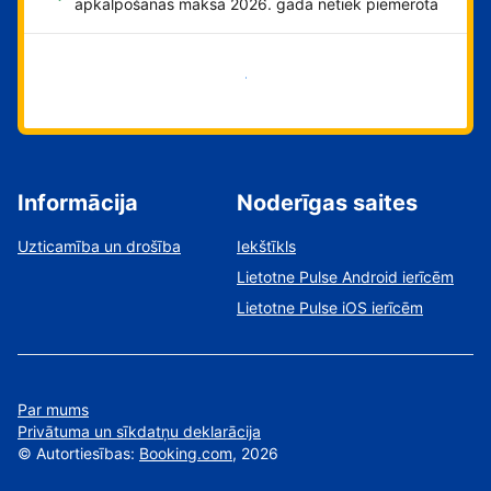
apkalpošanas maksa 2026. gadā netiek piemērota
Sāciet tūlīt!
Informācija
Noderīgas saites
Uzticamība un drošība
Iekštīkls
Lietotne Pulse Android ierīcēm
Lietotne Pulse iOS ierīcēm
Par mums
Privātuma un sīkdatņu deklarācija
©
Autortiesības:
Booking.com
, 2026