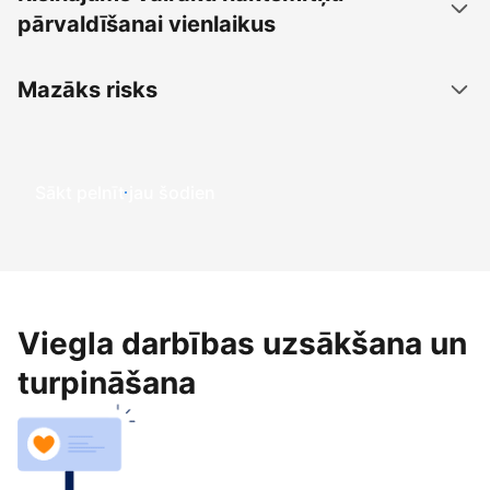
pārvaldīšanai vienlaikus
Mazāks risks
Sākt pelnīt jau šodien
Viegla darbības uzsākšana un
turpināšana