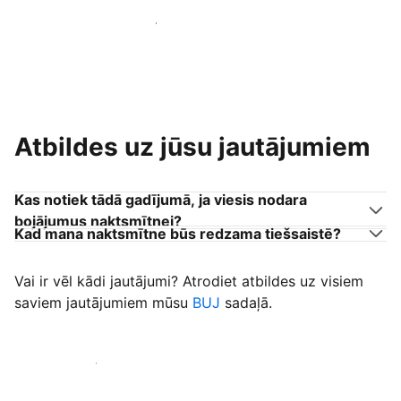
Pievienoties citiem viesu uzņēmējiem
Atbildes uz jūsu jautājumiem
Kas notiek tādā gadījumā, ja viesis nodara
bojājumus naktsmītnei?
Kad mana naktsmītne būs redzama tiešsaistē?
Vai ir vēl kādi jautājumi? Atrodiet atbildes uz visiem
saviem jautājumiem mūsu
BUJ
sadaļā.
Sākt uzņemt viesus