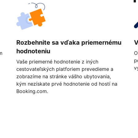
Rozbehnite sa vďaka priemernému
V
hodnoteniu
m
O
p
Vaše priemerné hodnotenie z iných
v
cestovateľských platforiem prevedieme a
zobrazíme na stránke vášho ubytovania,
kým nezískate prvé hodnotenie od hostí na
Booking.com.