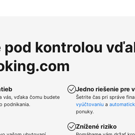
e pod kontrolou vďa
ooking.com
tieb
Jedno riešenie pre 
a vás, vďaka čomu budete
Šetrite čas pri správe fin
o podnikania.
vyúčtovaniu
a
automatic
ponuky.
Znížené riziko
u vo vašom ubytovaní
Pomáhame vám držať kro