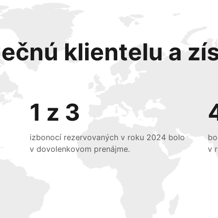
ečnú klientelu a zís
1 z 3
izbonocí rezervovaných v roku 2024 bolo
bo
v dovolenkovom prenájme.
v 