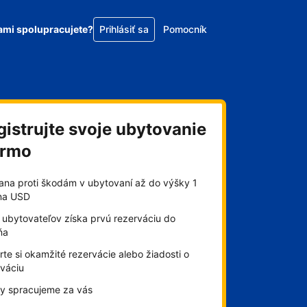
ami spolupracujete?
Prihlásiť sa
Pomocník
gistrujte svoje ubytovanie
armo
ana proti škodám v ubytovaní až do výšky 1
óna USD
 ubytovateľov získa prvú rezerváciu do
ňa
te si okamžité rezervácie alebo žiadosti o
rváciu
by spracujeme za vás