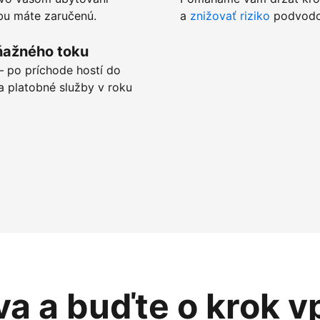
tbu máte zaručenú.
a
znižovať riziko
podvodov
ňažného toku
 po príchode hostí do
a platobné služby v roku
va a buďte o krok v