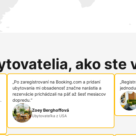
tovatelia, ako ste 
„Po zaregistrovaní na Booking.com a pridaní
„Regist
ubytovania mi obsadenosť značne narástla a
jednodu
rezervácie prichádzali na päť až šesť mesiacov
.
dopredu.“
Zoey Berghoffová
Ubytovateľka z USA