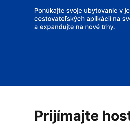
svoj penzión
Ponúkajte svoje ubytovanie v j
cestovateľských aplikácií na sv
svoje bed and
a expandujte na nové trhy.
Prijímajte hos