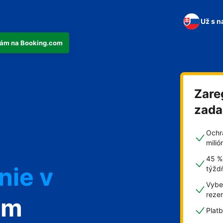
Už s n
tkám na Booking.com
Zare
n
zad
Ochr
mili
45 %
nie v
týžd
Vyber
reze
om
Plat