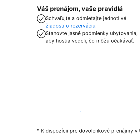
Váš prenájom, vaše pravidlá
Schvaľujte a odmietajte jednotlivé
žiadosti o rezerváciu
.
Stanovte jasné podmienky ubytovania,
aby hostia vedeli, čo môžu očakávať.
Začať ponúkať svoje ubytovanie
* K dispozícii pre dovolenkové prenájmy v