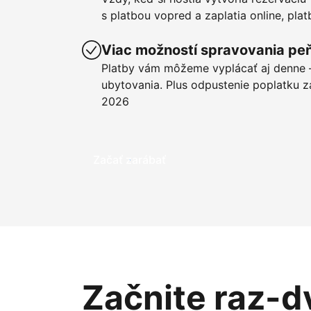
s platbou vopred a zaplatia online, pla
Viac možností spravovania pe
Platby vám môžeme vyplácať aj denne –
ubytovania. Plus odpustenie poplatku z
2026
Začať zarábať
Začnite raz-d