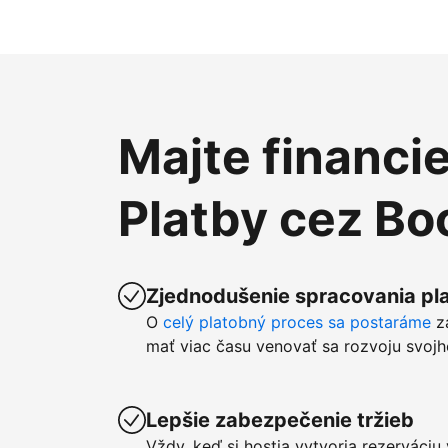
Majte financi
Platby cez B
Zjednodušenie spracovania pla
O
celý platobný proces sa postaráme
z
mať viac času venovať sa rozvoju svojh
Lepšie zabezpečenie tržieb
Vždy, keď si hostia vytvoria rezerváci