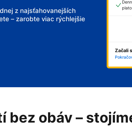
Denn
plat
ednej z najsťahovanejších
ete – zarobte viac rýchlejšie
 breakfast
Začali 
Pokračov
tí bez obáv – stojí