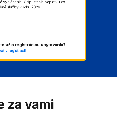
é vyplácanie. Odpustenie poplatku za
obné služby v roku 2026
Začať
ste už s registráciou ubytovania?
ať v registrácii
me za vami