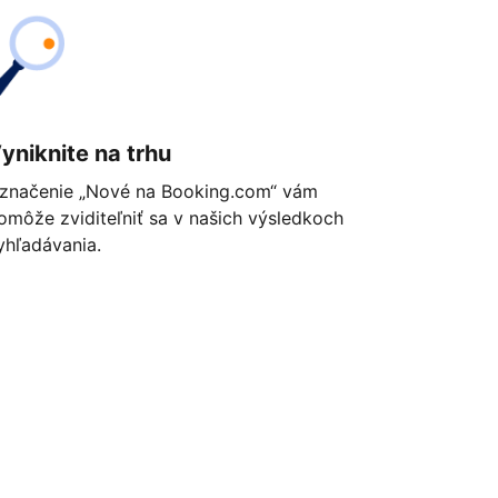
yniknite na trhu
značenie „Nové na Booking.com“ vám
omôže zviditeľniť sa v našich výsledkoch
yhľadávania.