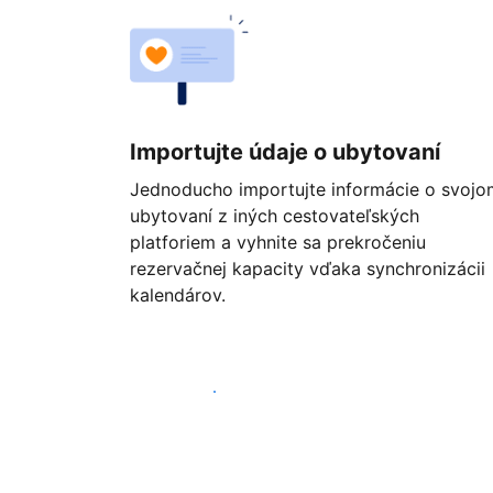
Importujte údaje o ubytovaní
Jednoducho importujte informácie o svojo
ubytovaní z iných cestovateľských
platforiem a vyhnite sa prekročeniu
rezervačnej kapacity vďaka synchronizácii
kalendárov.
Začať ešte dnes