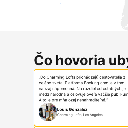
Osloviť nových hostí
Čo hovoria uby
„Do Charming Lofts prichádzajú cestovatelia z
celého sveta. Platforma Booking.com je v tom
naozaj nápomocná. Na rozdiel od ostatných je
medzinárodná a oslovuje oveľa väčšie publikum
A to je pre mňa ozaj nenahraditeľné.“
Louis Gonzalez
Charming Lofts, Los Angeles