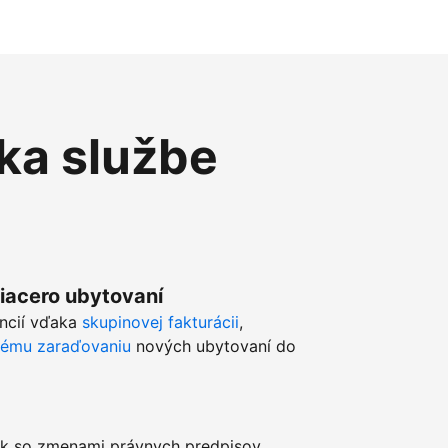
ka službe
viacero ubytovaní
ancií vďaka
skupinovej fakturácii
,
kému zaraďovaniu
nových ubytovaní do
k so zmenami právnych predpisov