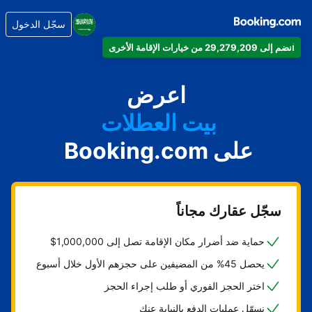
سجّل الدخول
انضم إلى 29,279,209 من خيارات الإقامة الأخرى
شقتك
فندقك
اعرض
بيت العطلات
على Booking.com
شقتك الفندقية
منتجعك
سجّل عقارك مجاناً
حماية ضد أضرار مكان الإقامة تصل إلى 1,000,000$
يحصل 45% من المضيفين على حجزهم الأول خلال أسبوع
اختر الحجز الفوري أو طلب إجراء الحجز
نسهّل عمليات الدفع بالنيابة عنك