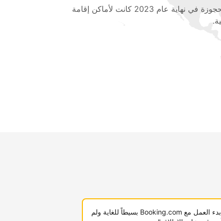
المحجوزة في نهاية عام 2023 كانت لأماكن إقامة
ة.
"لقد كان بدء العمل مع Booking.com بسيطاً للغاية ولم