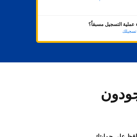
ابدأ الآن
عملية التسجيل مسبقاً؟
 تسجيلك
جودون
فظ على حمايتك