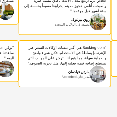
الخاص بي، ارتفع معدل الإشغال لدي بنسبة كبيرة
يستغرق أ
وأصبحت أتلقى حجوزات يتم إجراؤها مسبقاً بخمسة إلى
ستة أشهر قبل موعدها."
زوي بيرغوف
مضيفة في الولايات المتحدة
"Booking.com هي أكثر منصات [وكالات السفر عبر
الإنترنت] بساطةً في الاستخدام. فكل شيء واضح
ساعدتنا ع
والعملية سهلة، مما يتيح لنا التركيز على الجوانب التي
اليوم."
نستطيع إضافة قيمة فعلية إليها، مثل تجربة الضيوف."
مارتن فيلدمان
مدير عام، Abodebed