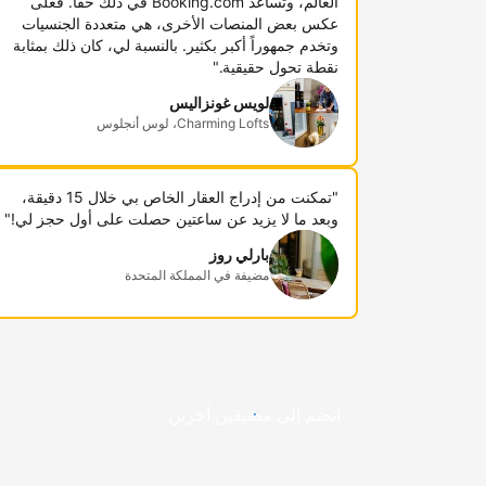
العالم، وتساعد Booking.com في ذلك حقاً. فعلى
عكس بعض المنصات الأخرى، هي متعددة الجنسيات
وتخدم جمهوراً أكبر بكثير. بالنسبة لي، كان ذلك بمثابة
نقطة تحول حقيقية."
لويس غونزاليس
Charming Lofts، لوس أنجلوس
"تمكنت من إدراج العقار الخاص بي خلال 15 دقيقة،
وبعد ما لا يزيد عن ساعتين حصلت على أول حجز لي!"
بارلي روز
مضيفة في المملكة المتحدة
انضم إلى مضيفين آخرين