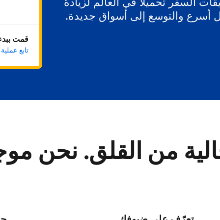
ات السفر تحميلاً في العالم لزيادة
ل أسرع والتوسع إلى أسواق جديدة.
قمت ببدء 
تابع عملية
لية من القلق. نحن مو
تعرّف على ضيوفك
حا