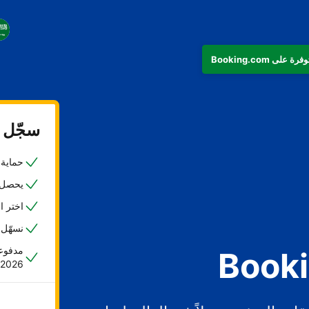
سجّل ع
حماية ض
يحصل 45% من المضيفين على حجزهم الأول خلا
اختر ا
نسهّل 
مدفوعا
2026