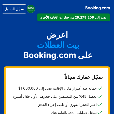
سجّل الدخول
انضم إلى 29,279,209 من خيارات الإقامة الأخرى
شقتك
فندقك
اعرض
بيت العطلات
على Booking.com
شقتك الفندقية
منتجعك
سجّل عقارك مجاناً
حماية ضد أضرار مكان الإقامة تصل إلى 1,000,000$
يحصل 45% من المضيفين على حجزهم الأول خلال أسبوع
اختر الحجز الفوري أو طلب إجراء الحجز
نسهّل عمليات الدفع بالنيابة عنك