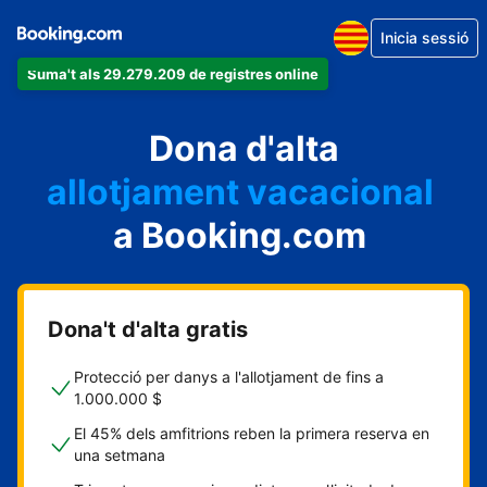
Inicia sessió
Suma't als 29.279.209 de registres online
un apartament
Dona d'alta
un hotel
allotjament vacacional
a Booking.com
un hostal
una casa rural
Dona't d'alta gratis
Protecció per danys a l'allotjament de fins a
1.000.000 $
El 45% dels amfitrions reben la primera reserva en
una setmana