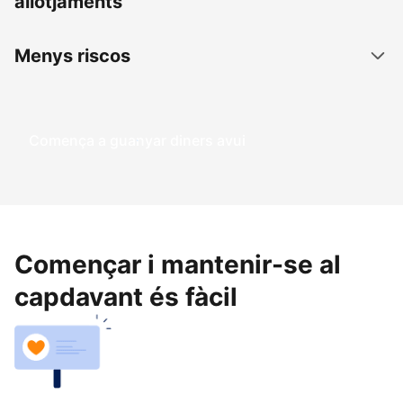
allotjaments
Menys riscos
Comença a guanyar diners avui
Començar i mantenir-se al
capdavant és fàcil