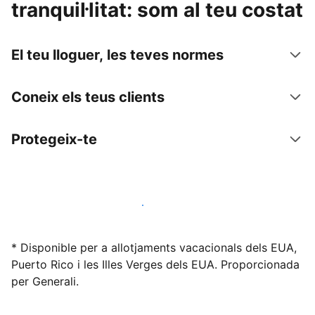
tranquil·litat: som al teu costat
El teu lloguer, les teves normes
Coneix els teus clients
Protegeix-te
Lloga l'allotjament amb nosaltres avui mateix
* Disponible per a allotjaments vacacionals dels EUA,
Puerto Rico i les Illes Verges dels EUA. Proporcionada
per Generali.