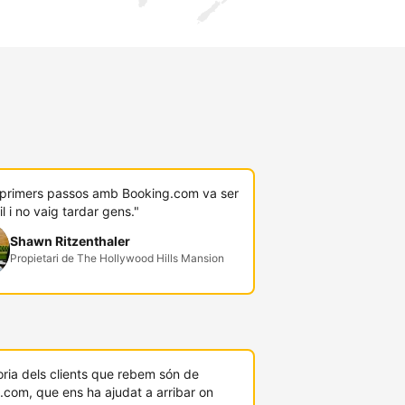
s primers passos amb Booking.com va ser
il i no vaig tardar gens."
Shawn Ritzenthaler
Propietari de The Hollywood Hills Mansion
ria dels clients que rebem són de
.com, que ens ha ajudat a arribar on