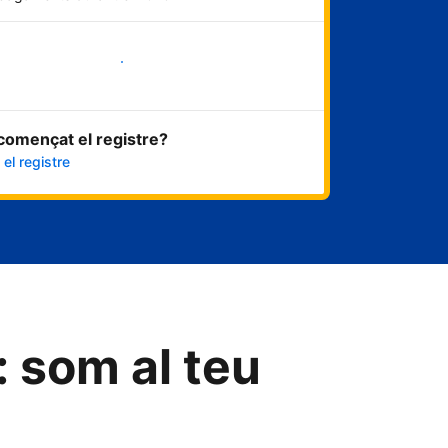
Comença ara
començat el registre?
el registre
: som al teu