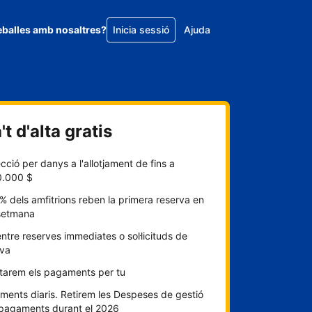
eballes amb nosaltres?
Inicia sessió
Ajuda
t d'alta gratis
cció per danys a l'allotjament de fins a
0.000 $
% dels amfitrions reben la primera reserva en
setmana
entre reserves immediates o sol·licituds de
rva
itarem els pagaments per tu
ents diaris. Retirem les Despeses de gestió
 pagaments durant el 2026