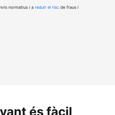
nvis normatius i a
reduir el risc
de fraus i
ant és fàcil