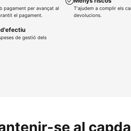
Menys riscos
mb pagament per avançat al
T'ajudem a complir els ca
arantit el pagament.
devolucions.
d'efectiu
speses de gestió dels
ntenir-se al capdav