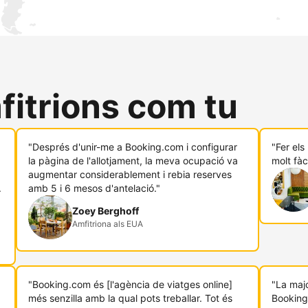
fitrions com tu
"Després d'unir-me a Booking.com i configurar
"Fer el
.
la pàgina de l'allotjament, la meva ocupació va
molt fàc
augmentar considerablement i rebia reserves
.
amb 5 i 6 mesos d'antelació."
Zoey Berghoff
Amfitriona als EUA
"Booking.com és [l'agència de viatges online]
"La majo
més senzilla amb la qual pots treballar. Tot és
Booking