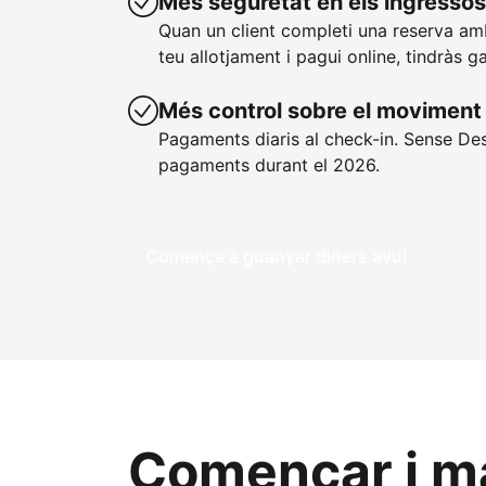
Més seguretat en els ingressos
Quan un client completi una reserva a
teu allotjament i pagui online, tindràs g
Més control sobre el moviment 
Pagaments diaris al check-in. Sense De
pagaments durant el 2026.
Comença a guanyar diners avui
Començar i ma