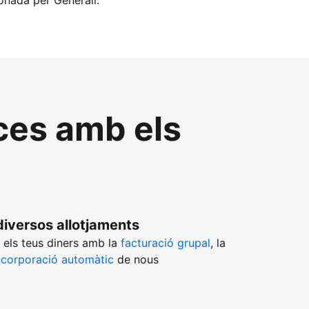
ionada per Generali.
nces amb els
diversos allotjaments
 els teus diners amb la
facturació grupal
, la
ncorporació automàtic
de nous