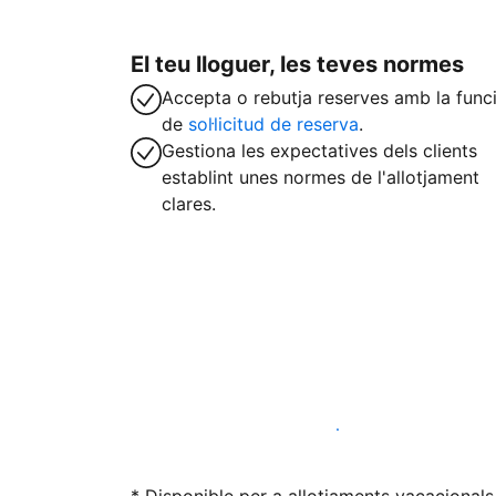
El teu lloguer, les teves normes
Accepta o rebutja reserves amb la func
de
sol·licitud de reserva
.
Gestiona les expectatives dels clients
establint unes normes de l'allotjament
clares.
Lloga l'allotjament amb nosaltres avui ma