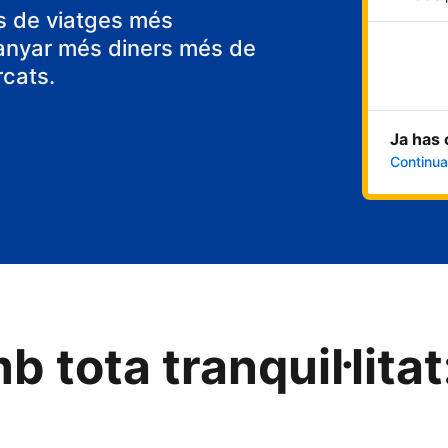
ps de viatges més
anyar més diners més de
rcats.
Ja has 
Continua 
b tota tranquil·litat