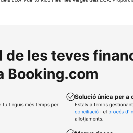
 dels EUA, Puerto Rico i les Illes Verges dels EUA. Proporc
l de les teves fina
a Booking.com
Solució única per a 
 tu tinguis més temps per
Estalvia temps gestionant
conciliació
i el
procés d'i
allotjaments.