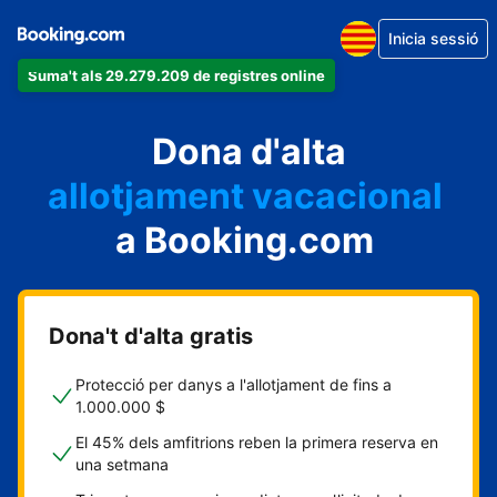
Inicia sessió
Suma't als 29.279.209 de registres online
un apartament
Dona d'alta
un hotel
allotjament vacacional
a Booking.com
un hostal
una casa rural
Dona't d'alta gratis
Protecció per danys a l'allotjament de fins a
1.000.000 $
El 45% dels amfitrions reben la primera reserva en
una setmana