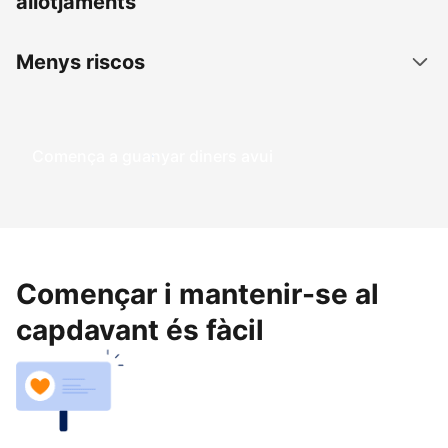
allotjaments
Menys riscos
Comença a guanyar diners avui
Començar i mantenir-se al
capdavant és fàcil