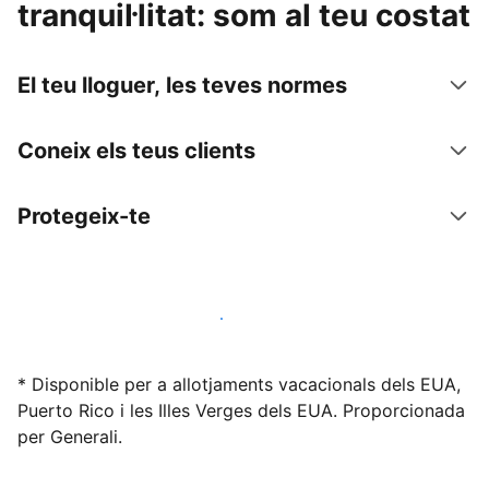
tranquil·litat: som al teu costat
El teu lloguer, les teves normes
Coneix els teus clients
Protegeix-te
Lloga l'allotjament amb nosaltres avui mateix
* Disponible per a allotjaments vacacionals dels EUA,
Puerto Rico i les Illes Verges dels EUA. Proporcionada
per Generali.