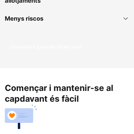
allotjaments
Menys riscos
Comença a guanyar diners avui
Començar i mantenir-se al
capdavant és fàcil