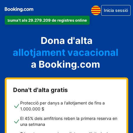
Inicia sessió
Suma't als 29.279.209 de registres online
un apartament
Dona d'alta
un hotel
allotjament vacacional
a Booking.com
un hostal
una casa rural
Dona't d'alta gratis
Protecció per danys a l'allotjament de fins a
1.000.000 $
El 45% dels amfitrions reben la primera reserva en
una setmana