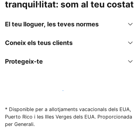
tranquil·litat: som al teu costat
El teu lloguer, les teves normes
Coneix els teus clients
Protegeix-te
Lloga l'allotjament amb nosaltres avui mateix
* Disponible per a allotjaments vacacionals dels EUA,
Puerto Rico i les Illes Verges dels EUA. Proporcionada
per Generali.