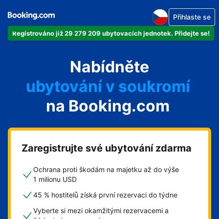
Přihlaste se
Registrováno již 29 279 209 ubytovacích jednotek. Přidejte se!
svůj byt
Nabídněte
svůj hotel
ubytování v soukromí
na Booking.com
svůj penzion
svou chatu
Zaregistrujte své ubytování zdarma
Ochrana proti škodám na majetku až do výše
1 milionu USD
45 % hostitelů získá první rezervaci do týdne
Vyberte si mezi okamžitými rezervacemi a