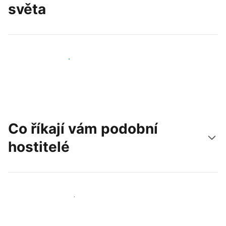
světa
Oslovit nové hosty už dnes
Co říkají vám podobní
hostitelé
Připojit se k dalším hostitelům