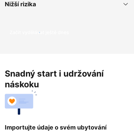
Nižší rizika
Začít vydělávat ještě dnes
Snadný start i udržování
náskoku
Importujte údaje o svém ubytování